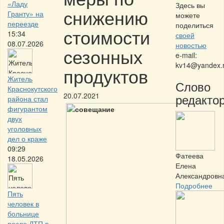
«Ладу
Здесь вы
снижению
Гранту» на
можете
переезде
поделиться
стоимости
15:34
своей
08.07.2026
новостью
сезонных
e-mail:
kv14@yandex.
продуктов
Житель
Слово
Краснокутского
20.07.2021
редактор
района стал
фигурантом
двух
уголовных
дел о краже
09:29
Фатеева
18.05.2026
Елена
Александровн
Подробнее
Пять
человек в
больнице
после ДТП в