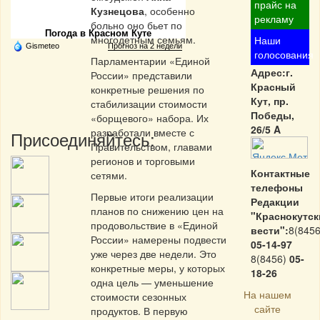
Частная реклама
прайс на
Кузнецова
, особенно
рекламу
больно оно бьет по
Погода в Красном Куте
многодетным семьям.
Наши
Gismeteo
Прогноз на 2 недели
голосования
Парламентарии «Единой
Адрес:г.
России» представили
Красный
конкретные решения по
Кут, пр.
стабилизации стоимости
Победы,
«борщевого» набора. Их
26/5 A
разработали вместе с
Присоединяйтесь:
Правительством, главами
регионов и торговыми
Контактные
сетями.
телефоны
Первые итоги реализации
Редакции
планов по снижению цен на
"Краснокутск
продовольствие в «Единой
вести":
8(8456
России» намерены подвести
05-14-97
уже через две недели. Это
8(8456)
05-
конкретные меры, у которых
18-26
одна цель — уменьшение
На нашем
стоимости сезонных
сайте
продуктов. В первую