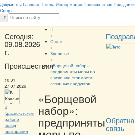
Документы
Главная
Погода
Информация
Происшествия
Праздники
Спорт
Сегодня:
Поздрав
»
О нас
09.08.2026
»
г.
Здоровье
»
Происшествия
«Борщевой набор»:
предприняты меры по
снижению стоимости
10:31
сезонных продуктов
27.07.2026
«Борщевой
набор»:
В
Краснокутском
предприняты
Обратна
районе
поезд
связь
меры по
протаранил