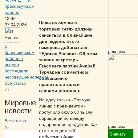
Краснокутском
районе
13:46
Цены на овощи в
27.04.2026
торговых сетях должны
снизиться в ближайшие
две недели. Этого
В
намерена добиваться
реклама
Краснокутском
«Единая Россия». Об этом
районе в
заявил секретарь
аварии
Генсовета партии Андрей
пострадали
Турчак на совместном
несовершеннолетние
совещании с
Все статьи
правительством и
>>
главами регионов.
На одну только «Прямую
Мировые
линию с президентом»
новости
поступило около 60 тысяч
обращений по поводу
Все статьи
подорожания продуктов. Как
реклама
>>
отметила детский
Скачать
омбудсмен
Анна