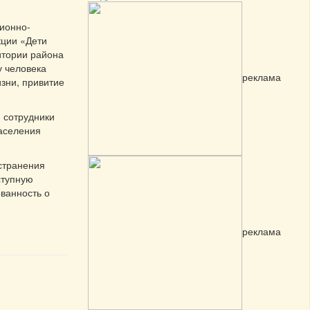
ионно-
кции «Дети
итории района
у человека
реклама
зни, привитие
й сотрудники
населения
странения
ступную
ванность о
реклама