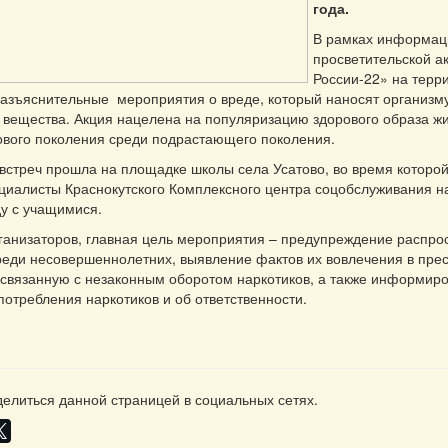
года.
В рамках информац
просветительской а
России-22» на терр
азъяснительные мероприятия о вреде, который наносят организм
 вещества. Акция нацелена на популяризацию здорового образа жи
ового поколения среди подрастающего поколения.
 встреч прошла на площадке школы села Усатово, во время которо
циалисты Краснокутского Комплексного центра соцобслуживания 
у с учащимися.
анизаторов, главная цель мероприятия – предупреждение распро
еди несовершеннолетних, выявление фактов их вовлечения в пре
 связанную с незаконным оборотом наркотиков, а также информиро
потребления наркотиков и об ответственности.
елиться данной страницей в социальных сетях.