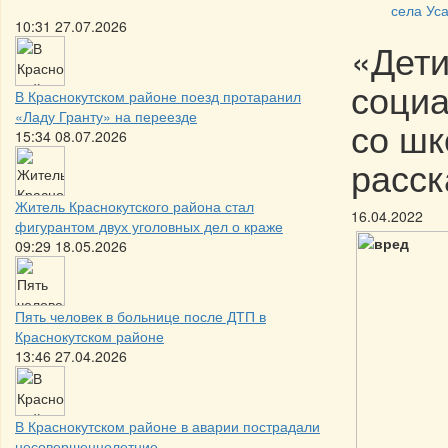
села Уса
10:31 27.07.2026
«Дети
социа
В Краснокутском районе поезд протаранил
«Ладу Гранту» на переезде
со шк
15:34 08.07.2026
расск
Житель Краснокутского района стал
16.04.2022
фигурантом двух уголовных дел о краже
09:29 18.05.2026
Пять человек в больнице после ДТП в
Краснокутском районе
13:46 27.04.2026
В Краснокутском районе в аварии пострадали
несовершеннолетние