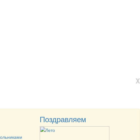
X
Поздравляем
кольниками