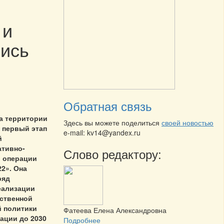
 и
лись
Обратная связь
а территории
Здесь вы можете поделиться
своей новостью
 первый этап
e-mail: kv14@yandex.ru
й
ативно-
Слово редактору:
 операции
22». Она
ряд
еализации
рственной
й политики
Фатеева Елена Александровна
ации до 2030
Подробнее