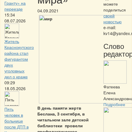
Гранту» на
можете
переезде
поделиться
04.09.2021
15:34
своей
08.07.2026
новостью
e-mail:
kv14@yandex.
Житель
Слово
Краснокутского
редактор
района стал
фигурантом
двух
уголовных
дел о краже
09:29
Фатеева
18.05.2026
Елена
Александровн
Подробнее
В день памяти жертв
Пять
Беслана, 3 сентября, в
человек в
читальном зале детской
больнице
библиотеки провели
после ДТП в
профилактическое