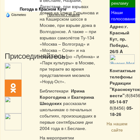
в Беслане, Назрани,
рекламу
Дагестане, при взрывах
Погода в Красном Куте
Наши
домов на улице Гурьянова и
Gismeteo
Прогноз на 2 недели
голосования
на Каширском шоссе в
Москве, при взрыве дома в
Адрес:г.
Волгодонске. А также – при
Красный
взрывах самолётов Ту-134
Кут, пр.
«Москва – Волгоград» и
Победы,
«Москва – Сочи» и на
26/5 A
Присоединяйтесь:
станциях метро «Лубянка» и
«Парк культуры» в Москве,
при теракте во время
Контактные
представления мюзикла
телефоны
«Норд-Ост».
Редакции
"Краснокутск
Библиотекари
Ирина
вести":
8(8456
Корогодина
и
Екатерина
05-14-97
Шкодских
рассказали
8(8456)
05-
школьникам о печальных
18-26
событиях, произошедших в
первые сентябрьские дни
На нашем
2004 года в г.Беслане.
сайте
На мероприятии