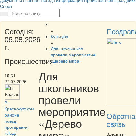
Документы
Главная
Погода
Информация
Происшествия
Праздники
Спорт
Сегодня:
Поздрав
»
Культура
06.08.2026
»
г.
Для школьников
провели мероприятие
Происшествия
«Дерево мира»
Для
10:31
27.07.2026
школьников
провели
В
мероприятие
Краснокутском
Обратна
районе
«Дерево
поезд
связь
протаранил
мира»
«Ладу
Здесь вы