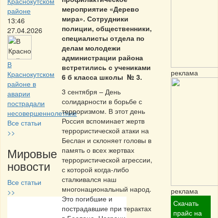
Краснокутском
мероприятие «Дерево
районе
мира». Сотрудники
13:46
полиции, общественники,
27.04.2026
специалисты отдела по
делам молодежи
администрации района
В
встретились с учениками
реклама
Краснокутском
6 б класса школы № 3.
районе в
3 сентября – День
аварии
солидарности в борьбе с
пострадали
терроризмом. В этот день
несовершеннолетние
Россия вспоминает жертв
Все статьи
террористической атаки на
>>
Беслан и склоняет головы в
Мировые
память о всех жертвах
террористической агрессии,
новости
с которой когда-либо
сталкивался наш
Все статьи
многонациональный народ.
реклама
>>
Это погибшие и
Скачать
пострадавшие при терактах
Частная реклама
прайс на