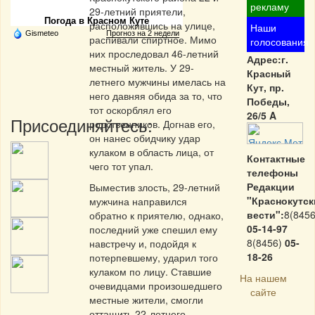
рекламу
29-летний приятели,
Погода в Красном Куте
расположившись на улице,
Наши
Gismeteo
Прогноз на 2 недели
распивали спиртное. Мимо
голосования
них проследовал 46-летний
Адрес:г.
местный житель. У 29-
Красный
летнего мужчины имелась на
Кут, пр.
него давняя обида за то, что
Победы,
тот оскорблял его
26/5 A
Присоединяйтесь:
родственников. Догнав его,
он нанес обидчику удар
кулаком в область лица, от
Контактные
чего тот упал.
телефоны
Редакции
Выместив злость, 29-летний
"Краснокутск
мужчина направился
вести":
8(8456
обратно к приятелю, однако,
05-14-97
последний уже спешил ему
8(8456)
05-
навстречу и, подойдя к
18-26
потерпевшему, ударил того
кулаком по лицу. Ставшие
На нашем
очевидцами произошедшего
сайте
местные жители, смогли
оттащить 22-летнего