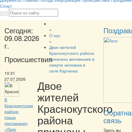
Документы
Главная
Погода
Информация
Происшествия
Праздники
Спорт
Сегодня:
Поздрав
»
О нас
09.08.2026
»
г.
Двое жителей
Краснокутского района
Происшествия
признаны виновными в
смерти человека в
селе Карпенка
10:31
27.07.2026
Двое
жителей
В
Краснокутского
Краснокутском
Обратна
районе
района
поезд
связь
протаранил
признаны
«Ладу
Здесь вы