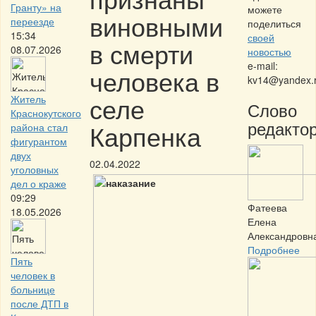
Гранту» на
можете
виновными
переезде
поделиться
15:34
своей
в смерти
08.07.2026
новостью
e-mail:
человека в
kv14@yandex.
селе
Житель
Слово
Краснокутского
редактор
Карпенка
района стал
фигурантом
двух
02.04.2022
уголовных
дел о краже
09:29
Фатеева
18.05.2026
Елена
Александровн
Подробнее
Пять
человек в
больнице
после ДТП в