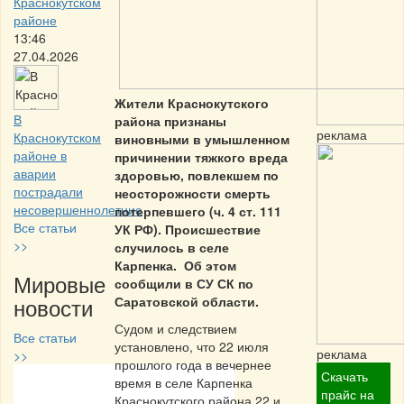
Краснокутском
районе
13:46
27.04.2026
Жители Краснокутского
В
района признаны
реклама
Краснокутском
виновными в умышленном
районе в
причинении тяжкого вреда
аварии
здоровью, повлекшем по
пострадали
неосторожности смерть
несовершеннолетние
потерпевшего (ч. 4 ст. 111
Все статьи
УК РФ). Происшествие
>>
случилось в селе
Карпенка. Об этом
Мировые
сообщили в СУ СК по
новости
Саратовской области.
Судом и следствием
Все статьи
установлено, что 22 июля
реклама
>>
прошлого года в вечернее
Скачать
время в селе Карпенка
Частная реклама
прайс на
Краснокутского района 22 и