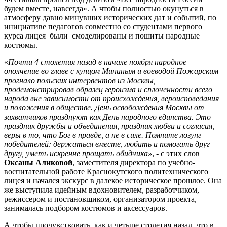
будем вместе, навсегда». А чтобы полностью окунуться в
атмосферу давно минувших исторических дат и событий, по
инициативе педагогов совместно со студентами первого
курса лицея были смоделированы и пошиты народные
костюмы.
«
Почти 4 столетия назад в начале ноября народное
ополчение во главе с купцом Мининым и воеводой Пожарским
прогнало польских интервентов из Москвы,
продемонстрировав образец героизма и сплоченности всего
народа вне зависимости от происхождения, вероисповедания
и положения в обществе. День освобождения Москвы от
захватчиков празднуют как День народного единства. Это
праздник дружбы и объединения, праздник любви и согласия,
веры в то, что Бог в правде, а не в силе. Помните лозунг
победителей: держаться вместе, любить и помогать друг
другу, уметь искренне прощать обидчика»
, - с этих слов
Оксаны Аликовой
, заместителя директора по учебно-
воспитательной работе Краснокутского политехнического
лицея и начался экскурс в далекое историческое прошлое. Она
же выступила идейным вдохновителем, разработчиком,
режиссером и постановщиком, организатором проекта,
занималась подбором костюмов и аксессуаров.
А чтобы прочувствовать, как и четыре столетия назад, что в