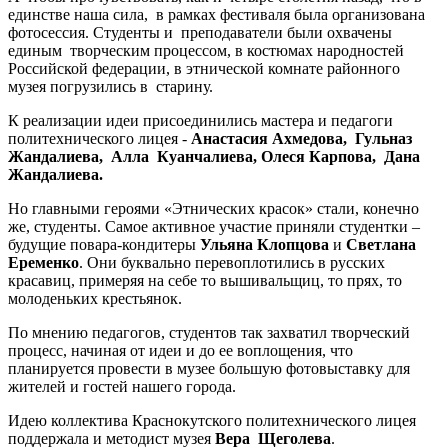
единстве наша сила, в рамках фестиваля была организована
фотосессия. Студенты и преподаватели были охвачены
единым творческим процессом, в костюмах народностей
Российской федерации, в этнической комнате районного
музея погрузились в старину.
К реализации идеи присоединились мастера и педагоги
политехнического лицея -
Анастасия Ахмедова, Гульназ
Жандалиева, Алла Куанчалиева, Олеся Карпова, Дана
Жандалиева.
Но главными героями «Этнических красок» стали, конечно
же, студенты. Самое активное участие приняли студентки –
будущие повара-кондитеры
Ульяна Клопцова
и
Светлана
Еременко
. Они буквально перевоплотились в русских
красавиц, примеряя на себе то вышивальщиц, то прях, то
молоденьких крестьянок.
По мнению педагогов, студентов так захватил творческий
процесс, начиная от идеи и до ее воплощения, что
планируется провести в музее большую фотовыставку для
жителей и гостей нашего города.
Идею коллектива Краснокутского политехнического лицея
поддержала и методист музея
Вера Щеголева
.