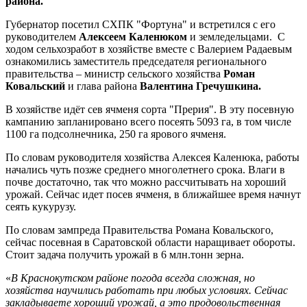
района.
Губернатор посетил СХПК "Фортуна" и встретился с его
руководителем
Алексеем Каленюком
и земледельцами. С
ходом сельхозработ в хозяйстве вместе с Валерием Радаевым
ознакомились заместитель председателя регионального
правительства – министр сельского хозяйства
Роман
Ковальский
и глава района
Валентина Гречушкина.
В хозяйстве идёт сев ячменя сорта "Прерия". В эту посевную
кампанию запланировано всего посеять 5093 га, в том числе
1100 га подсолнечника, 250 га ярового ячменя.
По словам руководителя хозяйства Алексея Каленюка, работы
начались чуть позже среднего многолетнего срока. Влаги в
почве достаточно, так что можно рассчитывать на хороший
урожай. Сейчас идет посев ячменя, в ближайшее время начнут
сеять кукурузу.
По словам зампреда Правительства Романа Ковальского,
сейчас посевная в Саратовской области наращивает обороты.
Стоит задача получить урожай в 6 млн.тонн зерна.
«
В Краснокутском районе погода всегда сложная, но
хозяйства научились работать при любых условиях. Сейчас
закладываете хороший урожай, а это продовольственная