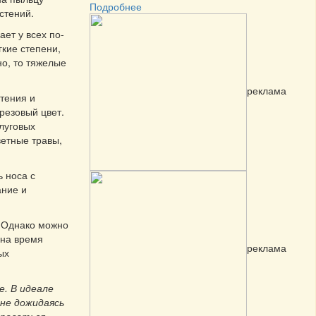
Подробнее
стений.
ет у всех по-
гкие степени,
о, то тяжелые
реклама
тения и
резовый цвет.
луговых
ветные травы,
 носа с
ание и
 Однако можно
 на время
реклама
ых
е. В идеале
не дожидаясь