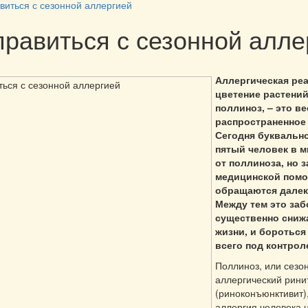
виться с сезонной аллергией
правиться с сезонной алле
Аллергическая реа
цветение растений
поллиноз, – это в
распространенное
Сегодня буквальн
пятый человек в м
от поллиноза, но з
медицинской пом
обращаются далеко
Между тем это за
существенно сниж
жизни, и бороться
всего под контрол
Поллиноз, или сезо
аллергический рини
(риноконъюнктивит),
аллергия человека 