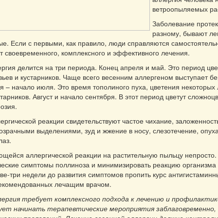
ветроопыляемых ра
Заболевание протека
разному, бывают ле
е. Если с первыми, как правило, люди справляются самостоятельн
т своевременного, комплексного и эффективного лечения.
ргия делится на три периода. Конец апреля и май. Это период цве
ьев и кустарников. Чаще всего весенним аллергеном выступает бе
 – начало июля. Это время тополиного пуха, цветения некоторых 
старников. Август и начало сентября. В этот период цветут сложноц
розия.
ергической реакции свидетельствуют частое чихание, заложенность
зрачными выделениями, зуд и жжение в носу, слезотечение, опух
лаз.
ющейся аллергической реакции на растительную пыльцу непросто.
ческие симптомы поллиноза и минимизировать реакцию организма
две-три недели до развития симптомов пропить курс антигистаминн
рекомендованных лечащим врачом.
лергия требует комплексного подхода к лечению и профилактик
ует начинать терапевтические мероприятия заблаговременно, 