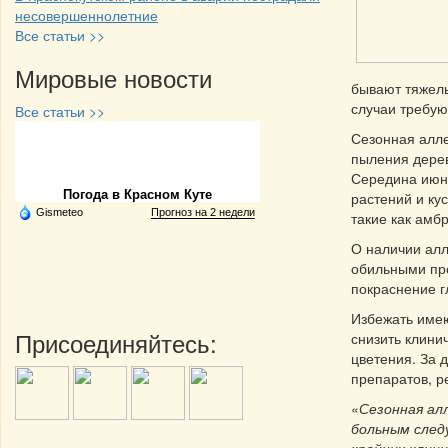
несовершеннолетние
Все статьи >>
Мировые новости
бывают тяжелы
случаи требую
Все статьи >>
Сезонная алле
Частная реклама
пыления дерев
Середина июня
Погода в Красном Куте
растений и ку
Gismeteo
Прогноз на 2 недели
такие как амб
О наличии алл
обильными про
покраснение г
Избежать име
Присоединяйтесь:
снизить клини
цветения. За 
препаратов, 
«
Сезонная ал
больным след