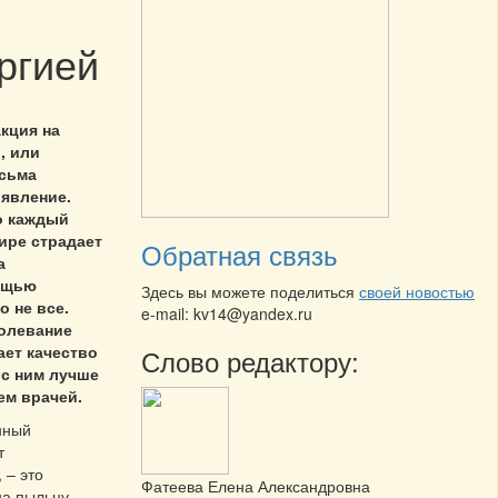
ргией
кция на
, или
есьма
 явление.
о каждый
ире страдает
Обратная связь
а
ощью
Здесь вы можете поделиться
своей новостью
 не все.
e-mail: kv14@yandex.ru
болевание
ает качество
Слово редактору:
 с ним лучше
ем врачей.
нный
т
 – это
Фатеева Елена Александровна
на пыльцу