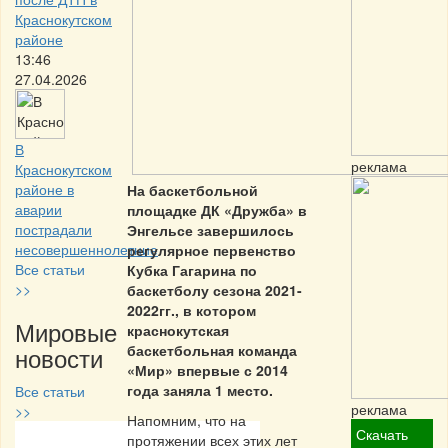
Краснокутском
районе
13:46
27.04.2026
В
реклама
Краснокутском
районе в
На баскетбольной
аварии
площадке ДК «Дружба» в
пострадали
Энгельсе завершилось
несовершеннолетние
регулярное первенство
Все статьи
Кубка Гагарина по
>>
баскетболу сезона 2021-
2022гг., в котором
Мировые
краснокутская
новости
баскетбольная команда
«Мир» впервые с 2014
года заняла 1 место.
Все статьи
реклама
>>
Напомним, что на
Скачать
протяжении всех этих лет