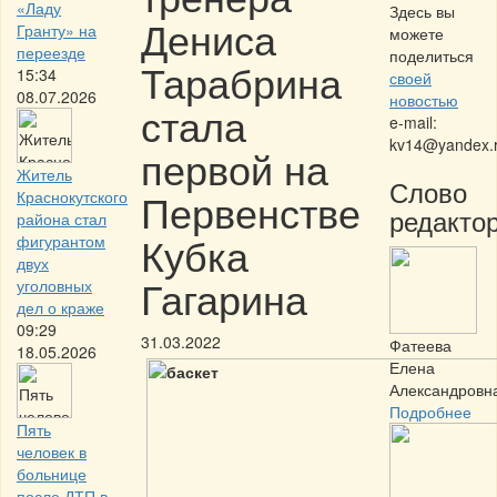
«Ладу
Здесь вы
Дениса
Гранту» на
можете
переезде
поделиться
Тарабрина
15:34
своей
08.07.2026
новостью
стала
e-mail:
kv14@yandex.
первой на
Житель
Слово
Первенстве
Краснокутского
редактор
района стал
Кубка
фигурантом
двух
Гагарина
уголовных
дел о краже
09:29
31.03.2022
Фатеева
18.05.2026
Елена
Александровн
Подробнее
Пять
человек в
больнице
после ДТП в