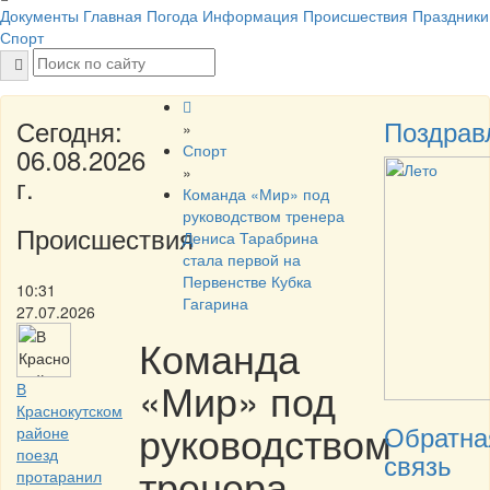
Документы
Главная
Погода
Информация
Происшествия
Праздники
Спорт
Сегодня:
Поздрав
»
Спорт
06.08.2026
»
г.
Команда «Мир» под
руководством тренера
Происшествия
Дениса Тарабрина
стала первой на
Первенстве Кубка
10:31
Гагарина
27.07.2026
Команда
«Мир» под
В
Краснокутском
руководством
Обратна
районе
поезд
связь
тренера
протаранил