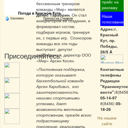
Частная реклама
прайс на
бессменным тренером
рекламу
команды «Мир» является
Погода в Красном Куте
Денис Тарабрин
. Он стал
Наши
Gismeteo
Прогноз на 2 недели
инициатором ее создания, и
голосования
формировал состав,
Адрес:г.
подбирая игроков, тренируя
Красный
их, с первых игр. Спонсором
Кут, пр.
команды все эти годы
Победы,
выступает депутат
26/5 A
Присоединяйтесь:
райсобрания, директор ООО
«Мир» Арсен Косян.
«
Постоянная поддержка,
Контактные
которую оказывает
телефоны
баскетбольной команде
Редакции
Арсен Карибович, его
"Краснокутск
заинтересованность
вести":
8(8456
нашими спортивными
05-14-97
успехами, дает
8(8456)
05-
возможность местным
18-26
спортсменам, прежде всего
На нашем
подрастающему
сайте
поколению, реализовать