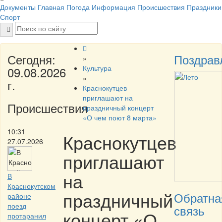
Документы
Главная
Погода
Информация
Происшествия
Праздники
Спорт
Сегодня:
Поздрав
»
Культура
09.08.2026
»
г.
Краснокутцев
приглашают на
Происшествия
праздничный концерт
«О чем поют 8 марта»
10:31
Краснокутцев
27.07.2026
приглашают
на
В
Краснокутском
праздничный
Обратна
районе
поезд
связь
концерт «О
протаранил