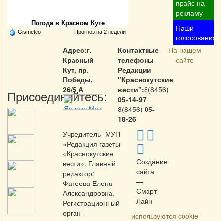
Частная реклама
прайс на
рекламу
Погода в Красном Куте
Наши
Gismeteo
Прогноз на 2 недели
голосования
Адрес:г.
Контактные
На нашем
Красный
телефоны
сайте
Кут, пр.
Редакции
Победы,
"Краснокутские
26/5 A
вести":
8(8456)
Присоединяйтесь:
05-14-97
8(8456)
05-
18-26
Учредитель- МУП
«Редакция газеты
«Краснокутские
Создание
вести». Главный
сайта
редактор:
—
Фатеева Елена
Смарт
Александровна.
Лайн
Регистрационный
орган -
используются cookie-