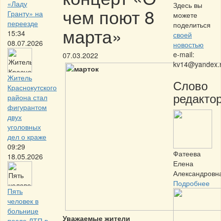
«Ладу
Здесь вы
чем поют 8
Гранту» на
можете
переезде
поделиться
марта»
15:34
своей
08.07.2026
новостью
e-mail:
07.03.2022
kv14@yandex.
Житель
Слово
Краснокутского
редактор
района стал
фигурантом
двух
уголовных
дел о краже
09:29
Фатеева
18.05.2026
Елена
Александровн
Подробнее
Пять
человек в
больнице
Уважаемые жители
после ДТП в