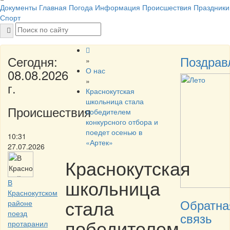
Документы
Главная
Погода
Информация
Происшествия
Праздники
Спорт
Сегодня:
Поздрав
»
О нас
08.08.2026
»
г.
Краснокутская
школьница стала
Происшествия
победителем
конкурсного отбора и
поедет осенью в
10:31
«Артек»
27.07.2026
Краснокутская
школьница
В
Краснокутском
стала
Обратна
районе
поезд
связь
победителем
протаранил