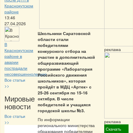
Краснокутском
районе
13:46
27.04.2026
Школьники Саратовской
области стали
В
победителями
реклама
Краснокутском
конкурсного отбора на
районе в
участие в дополнительной
аварии
общеразвивающей
пострадали
программе «Лаборатория
несовершеннолетние
Российского движения
Все статьи
школьников», которая
>>
пройдёт в МДЦ «Артек» с
25-26 сентября по 15-16
Мировые
октября. В числе
новости
победителей и учащаяся
городской школы №3.
Все статьи
По информации
реклама
>>
регионального министерства
Скачать
образования победителями