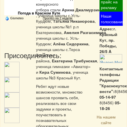
Частная реклама
прайс на
конкурсного
рекламу
отбора стали
Арина
Джалмурзинова
Погода в Красном Куте
, ученица школы с.Усть-
Наши
Gismeteo
Прогноз на 2 недели
Курдюм,
Татьяна Никанорова
,
голосования
ученица школы №1 р.п
Адрес:г.
Екатериновка,
Амелия
Разгасимова
,
Красный
ученица школы с. Усть-
Кут, пр.
Курдюм;
Алёна Сидоркина
,
Победы,
ученица школы с.Терса
26/5 A
Присоединяйтесь:
Вольского
района,
Екатерина Трибунская
,
ученица гимназии «Авиатор»
Контактные
и
Кира Суминова
, ученица
телефоны
школы №3 Красный Кут.
Редакции
"Краснокутск
Ребят ждут новые
вести":
8(8456
возможности, множество
05-14-97
шансов проявить себя,
8(8456)
05-
реализовать все свои
18-26
задумки и проекты,
поучаствовать в
На нашем
познавательных
сайте
образовательных