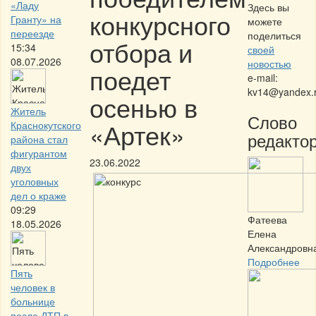
«Ладу
Здесь вы
конкурсного
Гранту» на
можете
переезде
поделиться
отбора и
15:34
своей
08.07.2026
новостью
поедет
e-mail:
kv14@yandex.
осенью в
Житель
Слово
«Артек»
Краснокутского
редактор
района стал
фигурантом
23.06.2022
двух
уголовных
дел о краже
09:29
Фатеева
18.05.2026
Елена
Александровн
Подробнее
Пять
человек в
больнице
после ДТП в