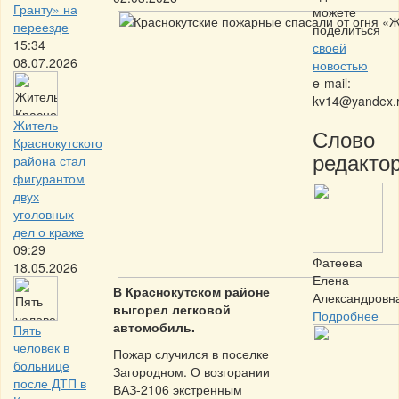
Гранту» на
можете
переезде
поделиться
15:34
своей
08.07.2026
новостью
e-mail:
kv14@yandex.
Житель
Слово
Краснокутского
редактор
района стал
фигурантом
двух
уголовных
дел о краже
09:29
Фатеева
18.05.2026
Елена
В Краснокутском районе
Александровн
выгорел легковой
Подробнее
автомобиль.
Пять
человек в
Пожар случился в поселке
больнице
Загородном. О возгорании
после ДТП в
ВАЗ-2106 экстренным