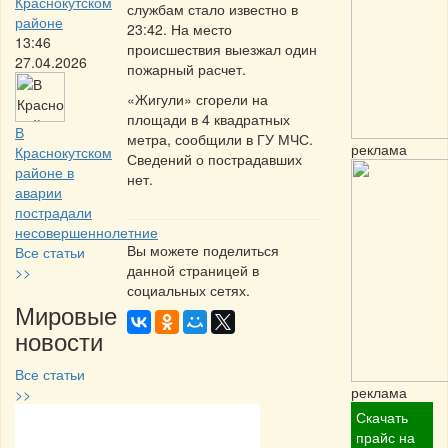
Краснокутском
службам стало известно в
районе
23:42. На место
13:46
происшествия выезжал один
27.04.2026
пожарный расчет.
«Жигули» сгорели на
площади в 4 квадратных
В
метра, сообщили в ГУ МЧС.
реклама
Краснокутском
Сведений о пострадавших
районе в
нет.
аварии
пострадали
несовершеннолетние
Вы можете поделиться
Все статьи
данной страницей в
>>
социальных сетях.
Мировые
новости
Все статьи
реклама
>>
Скачать
Частная реклама
прайс на