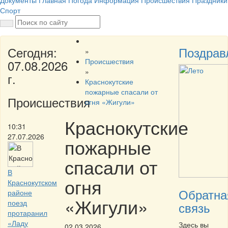
Документы
Главная
Погода
Информация
Происшествия
Праздники
Спорт
Сегодня:
Поздрав
»
Происшествия
07.08.2026
»
г.
Краснокутские
пожарные спасали от
Происшествия
огня «Жигули»
Краснокутские
10:31
27.07.2026
пожарные
спасали от
В
огня
Краснокутском
Обратна
районе
«Жигули»
поезд
связь
протаранил
«Ладу
Здесь вы
02.03.2026