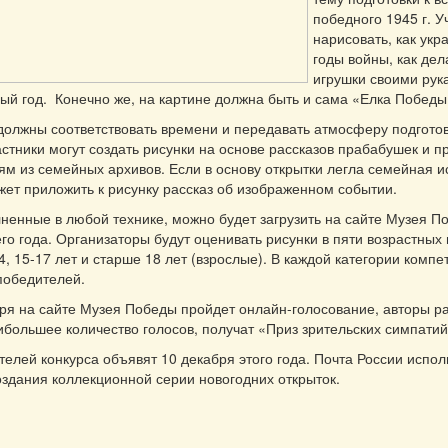
победного 1945 г. У
нарисовать, как укр
годы войны, как де
игрушки своими рук
ый год. Конечно же, на картине должна быть и сама «Елка Победы
олжны соответствовать времени и передавать атмосферу подготов
астники могут создать рисунки на основе рассказов прабабушек и 
м из семейных архивов. Если в основу открытки легла семейная и
жет приложить к рисунку рассказ об изображенном событии.
ненные в любой технике, можно будет загрузить на сайте Музея П
го года. Организаторы будут оценивать рисунки в пяти возрастных
14, 15-17 лет и старше 18 лет (взрослые). В каждой категории комп
победителей.
бря на сайте Музея Победы пройдет онлайн-голосование, авторы ра
большее количество голосов, получат «Приз зрительских симпатий
елей конкурса объявят 10 декабря этого года. Почта России испол
оздания коллекционной серии новогодних открыток.