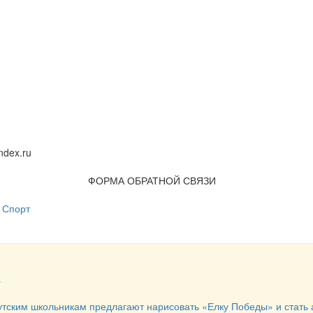
dex.ru
ФОРМА ОБРАТНОЙ СВЯЗИ
Спорт
а
утским школьникам предлагают нарисовать «Елку Победы» и стать