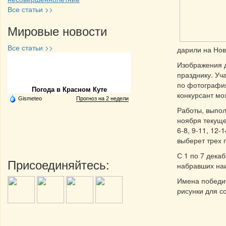
Все статьи >>
Мировые новости
Все статьи >>
дарили на Нов
Изображения д
Частная реклама
празднику. Уч
по фотография
Погода в Красном Куте
конкурсант мо
Gismeteo
Прогноз на 2 недели
Работы, выпол
ноября текуще
6-8, 9-11, 12-
выберет трех 
С 1 по 7 дека
Присоединяйтесь:
набравших наи
Имена победит
рисунки для с