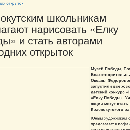
них открыток
окутским школьникам
агают нарисовать «Елку
ы» и стать авторами
одних открыток
Музей Победы, По
Благотворительн
Оксаны Федоровой
запустили всерос
детский конкурс «
«Елку Победы». У
акции могут стать
Краснокутского р
Юным художникам с
предлагается пофан
тему подготовки к в