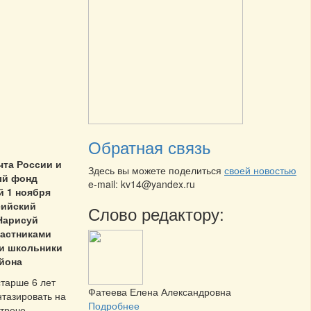
Обратная связь
чта России и
Здесь вы можете поделиться
своей новостью
ый фонд
e-mail: kv14@yandex.ru
 1 ноября
сийский
Слово редактору:
Нарисуй
частниками
 и школьники
айона
тарше 6 лет
Фатеева Елена Александровна
тазировать на
Подробнее
стрече