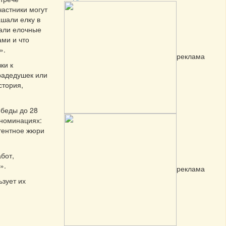
частники могут
ашали елку в
лали елочные
ами и что
».
реклама
ки к
прадедушек или
стория,
обеды до 28
 номинациях:
етентное жюри
бот,
».
реклама
ьзует их