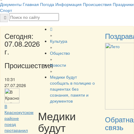
Документы
Главная
Погода
Информация
Происшествия
Праздники
Спорт
Сегодня:
Поздрав
»
Культура
07.08.2026
»
г.
Общество
»
Происшествия
Новости
»
Медики будут
10:31
сообщать в полицию о
27.07.2026
пациентах без
сознания, памяти и
документов
В
Медики
Краснокутском
Обратна
районе
будут
поезд
связь
протаранил