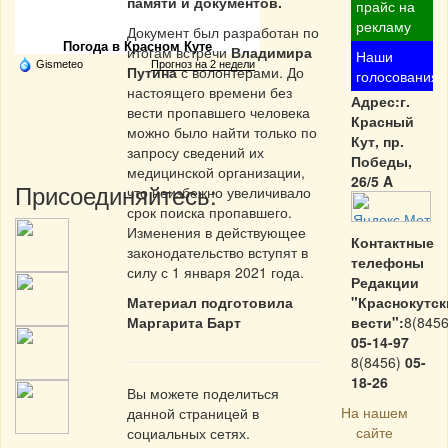
памяти и документов.
Частная реклама
прайс на
рекламу
Документ был разработан по
Погода в Красном Куте
итогам встречи
Владимира
Наши
Gismeteo
Прогноз на 2 недели
Путина
с волонтерами. До
голосования
настоящего времени без
Адрес:г.
вести пропавшего человека
Красный
можно было найти только по
Кут, пр.
запросу сведений их
Победы,
медицинской организации,
26/5 A
Присоединяйтесь:
что неизбежно увеличивало
срок поиска пропавшего.
Изменения в действующее
Контактные
законодательство вступят в
телефоны
силу с 1 января 2021 года.
Редакции
Материал подготовила
"Краснокутск
Маргарита Барт
вести":
8(8456
05-14-97
8(8456)
05-
18-26
Вы можете поделиться
На нашем
данной страницей в
сайте
социальных сетях.