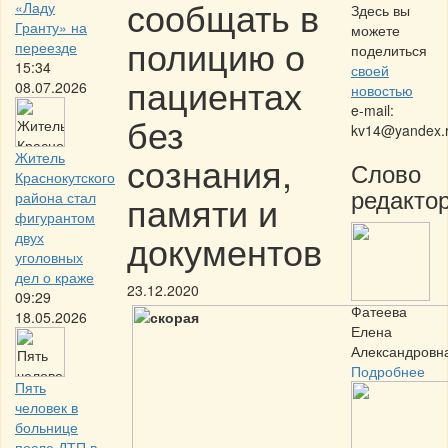
сообщать в
«Ладу
Здесь вы
Гранту» на
можете
полицию о
переезде
поделиться
15:34
своей
пациентах
08.07.2026
новостью
e-mail:
без
kv14@yandex.
Житель
сознания,
Слово
Краснокутского
редактор
памяти и
района стал
фигурантом
документов
двух
уголовных
дел о краже
23.12.2020
09:29
Фатеева
18.05.2026
Елена
Александровн
Подробнее
Пять
человек в
больнице
после ДТП в