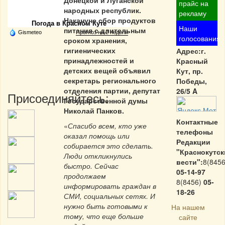
Донецкой и Луганской
Частная реклама
прайс на
народных республик.
рекламу
Накануне сбор продуктов
Погода в Красном Куте
Наши
питания с длительным
Gismeteo
Прогноз на 2 недели
голосования
сроком хранения,
гигиенических
Адрес:г.
принадлежностей и
Красный
детских вещей объявил
Кут, пр.
секретарь регионального
Победы,
отделения партии, депутат
26/5 A
Присоединяйтесь:
Государственной думы
Николай Панков.
Контактные
«
Спасибо всем, кто уже
телефоны
оказал помощь или
Редакции
собирается это сделать.
"Краснокутск
Люди откликнулись
вести":
8(8456
быстро. Сейчас
05-14-97
продолжаем
8(8456)
05-
информировать граждан в
18-26
СМИ, социальных сетях. И
нужно быть готовыми к
На нашем
тому, что еще больше
сайте