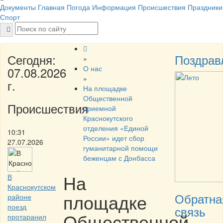
Документы
Главная
Погода
Информация
Происшествия
Праздники
Спорт
Сегодня:
Поздрав
»
О нас
07.08.2026
»
г.
На площадке
Общественной
Происшествия
приемной
Краснокутского
отделения «Единой
10:31
России» идет сбор
27.07.2026
гуманитарной помощи
беженцам с Донбасса
На
В
Краснокутском
площадке
Обратна
районе
поезд
связь
Общественной
протаранил