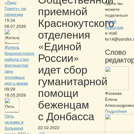
«Ладу
Здесь вы
приемной
Гранту» на
можете
переезде
поделиться
Краснокутского
15:34
своей
08.07.2026
новостью
отделения
e-mail:
kv14@yandex.
«Единой
Житель
Слово
России»
Краснокутского
редактор
района стал
идет сбор
фигурантом
двух
гуманитарной
уголовных
дел о краже
помощи
09:29
Фатеева
18.05.2026
Елена
беженцам
Александровн
с Донбасса
Подробнее
Пять
человек в
22.02.2022
больнице
после ДТП в