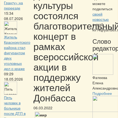
культуры
Гранту» на
можете
переезде
поделиться
состоялся
15:34
своей
08.07.2026
новостью
благотворительны
e-mail:
kv14@yandex.
концерт в
Житель
Слово
рамках
Краснокутского
редактор
района стал
всероссийской
фигурантом
двух
акции в
уголовных
дел о краже
поддержку
09:29
Фатеева
18.05.2026
Елена
жителей
Александровн
Донбасса
Подробнее
Пять
человек в
06.03.2022
больнице
после ДТП в