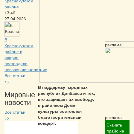
Краснокутском
районе
13:46
27.04.2026
В
реклама
Краснокутском
районе в
аварии
пострадали
несовершеннолетние
Все статьи
>>
В поддержку народных
Мировые
республик Донбасса и тех,
кто защищает их свободу,
новости
в районном Доме
культуры состоялся
Все статьи
благотворительный
реклама
>>
концерт.
Скачать
Частная реклама
прайс на