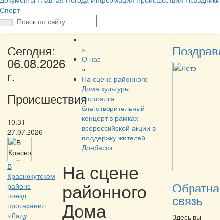
Документы
Главная
Погода
Информация
Происшествия
Праздники
Спорт
Сегодня:
Поздрав
»
О нас
06.08.2026
»
г.
На сцене районного
Дома культуры
Происшествия
состоялся
благотворительный
концерт в рамках
10:31
всероссийской акции в
27.07.2026
поддержку жителей
Донбасса
На сцене
В
Краснокутском
районного
Обратна
районе
поезд
связь
Дома
протаранил
«Ладу
Здесь вы