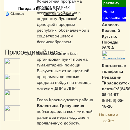
Концертная программа
рекламу
прошла в рамках
Погода в Красном Куте
Наши
всероссийской акции в
Gismeteo
Прогноз на 2 недели
голосования
поддержку Луганской и
Донецкой народных
Адрес:г.
республик, обозначаемой в
Красный
соцсетях хештегом
Кут, пр.
#своихнебросаем.
Победы,
26/5 A
Присоединяйтесь:
На мероприятии был
организован пункт приёма
гуманитарной помощи.
Контактные
Вырученные от концертной
телефоны
программы денежные
Редакции
средства пойдут на помощь
"Краснокутск
жителям ДНР и ЛНР.
вести":
8(8456
05-14-97
Глава Краснокутского района
8(8456)
05-
Валентина Гречушкина
18-26
поблагодарила всех жителей
На нашем
района за неравнодушие и
сайте
проявленную доброту.