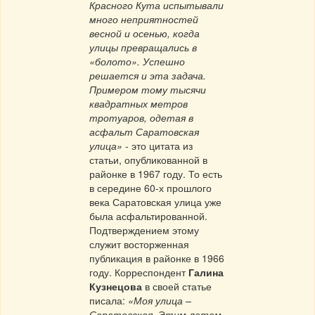
Красного Кута испытывали
много неприятностей
весной и осенью, когда
улицы превращались в
«болото». Успешно
решается и эта задача.
Примером тому тысячи
квадратных метров
тротуаров, одетая в
асфальт Саратовская
улица»
- это цитата из
статьи, опубликованной в
районке в 1967 году. То есть
в середине 60-х прошлого
века Саратовская улица уже
была асфальтированной.
Подтверждением этому
служит восторженная
публикация в районке в 1966
году. Корреспондент
Галина
Кузнецова
в своей статье
писала:
«Моя улица –
Саратовская. Этим летом