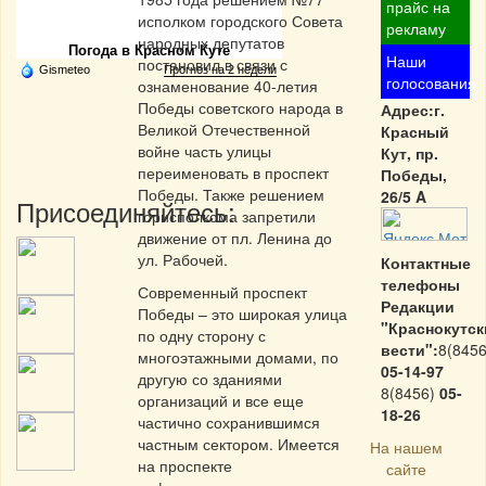
Частная реклама
прайс на
исполком городского Совета
рекламу
народных депутатов
Погода в Красном Куте
Наши
постановил в связи с
Gismeteo
Прогноз на 2 недели
голосования
ознаменование 40-летия
Победы советского народа в
Адрес:г.
Великой Отечественной
Красный
войне часть улицы
Кут, пр.
переименовать в проспект
Победы,
Победы. Также решением
26/5 A
Присоединяйтесь:
горисполкома запретили
движение от пл. Ленина до
ул. Рабочей.
Контактные
телефоны
Современный проспект
Редакции
Победы – это широкая улица
"Краснокутск
по одну сторону с
вести":
8(8456
многоэтажными домами, по
05-14-97
другую со зданиями
8(8456)
05-
организаций и все еще
18-26
частично сохранившимся
частным сектором. Имеется
На нашем
на проспекте
сайте