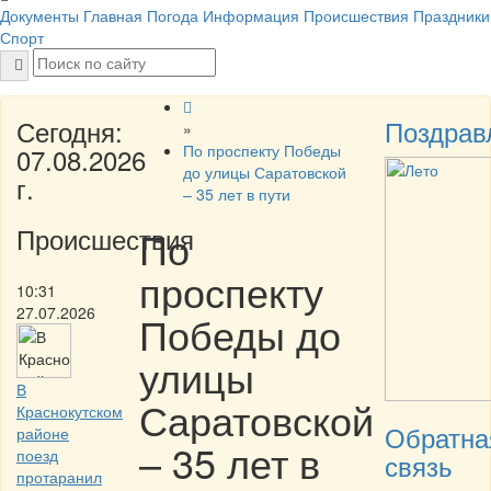
Документы
Главная
Погода
Информация
Происшествия
Праздники
Спорт
Сегодня:
Поздрав
»
По проспекту Победы
07.08.2026
до улицы Саратовской
г.
– 35 лет в пути
Происшествия
По
проспекту
10:31
27.07.2026
Победы до
улицы
В
Саратовской
Краснокутском
Обратна
районе
– 35 лет в
поезд
связь
протаранил