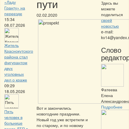
пути
«Ладу
Здесь вы
Гранту» на
можете
переезде
поделиться
02.02.2020
15:34
своей
08.07.2026
новостью
e-mail:
kv14@yandex.
Житель
Слово
Краснокутского
редактор
района стал
фигурантом
двух
уголовных
дел о краже
09:29
Фатеева
18.05.2026
Елена
Александровн
Подробнее
Вот и закончились
Пять
новогодние праздники.
человек в
Новый год уже встретили и
больнице
по старому, и по новому
после ДТП в