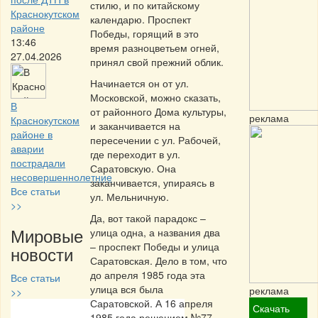
стилю, и по китайскому
Краснокутском
календарю. Проспект
районе
Победы, горящий в это
13:46
время разноцветьем огней,
27.04.2026
принял свой прежний облик.
Начинается он от ул.
Московской, можно сказать,
В
от районного Дома культуры,
реклама
Краснокутском
и заканчивается на
районе в
пересечении с ул. Рабочей,
аварии
где переходит в ул.
пострадали
Саратовскую. Она
несовершеннолетние
заканчивается, упираясь в
Все статьи
ул. Мельничную.
>>
Да, вот такой парадокс –
Мировые
улица одна, а названия два
– проспект Победы и улица
новости
Саратовская. Дело в том, что
до апреля 1985 года эта
Все статьи
улица вся была
реклама
>>
Саратовской. А 16 апреля
Скачать
1985 года решением №77