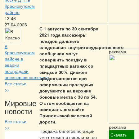
Краснокутском
районе
13:46
27.04.2026
С 1 августа по 30 сентября
2021 года пассажиры
поездов дальнего
В
следования
внутригосударственного
реклама
Краснокутском
сообщения могут
районе в
совершить поездку в
аварии
плацкартных вагонах со
пострадали
скидкой 30%. Дисконт
несовершеннолетние
предоставляется при
Все статьи
оформлении проездных
>>
документов на верхние
боковые места с 38 по 54.
Мировые
О этом сообщается на
новости
официальном сайте
Приволжской железной
Все статьи
дороги.
реклама
>>
Продажа билетов по акции
Скачать
уже открыта и продлится до