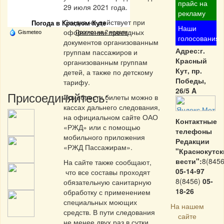
Частная реклама
прайс на
29 июля 2021 года.
рекламу
Скидка не действует при
Погода в Красном Куте
Наши
оформлении проездных
Gismeteo
Прогноз на 2 недели
голосования
документов организованным
Адрес:г.
группам пассажиров и
Красный
организованным группам
Кут, пр.
детей, а также по детскому
Победы,
тарифу.
26/5 A
Присоединяйтесь:
Приобрести билеты можно в
кассах дальнего следования,
на официальном сайте ОАО
Контактные
«РЖД» или с помощью
телефоны
мобильного приложения
Редакции
«РЖД Пассажирам».
"Краснокутск
вести":
8(8456
На сайте также сообщают,
05-14-97
что все составы проходят
8(8456)
05-
обязательную санитарную
18-26
обработку с применением
специальных моющих
На нашем
средств. В пути следования
сайте
не менее двух раз в сутки