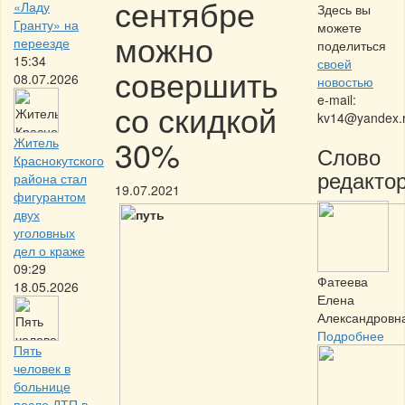
сентябре
«Ладу
Здесь вы
Гранту» на
можете
можно
переезде
поделиться
15:34
своей
совершить
08.07.2026
новостью
e-mail:
со скидкой
kv14@yandex.
30%
Житель
Слово
Краснокутского
редактор
района стал
19.07.2021
фигурантом
двух
уголовных
дел о краже
09:29
Фатеева
18.05.2026
Елена
Александровн
Подробнее
Пять
человек в
больнице
после ДТП в