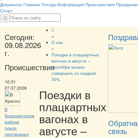
Документы
Главная
Погода
Информация
Происшествия
Праздники
Спорт
Сегодня:
Поздрав
»
О нас
09.08.2026
»
г.
Поездки в плацкартных
вагонах в августе –
Происшествия
сентябре можно
совершить со скидкой
30%
10:31
27.07.2026
Поездки в
плацкартных
В
вагонах в
Краснокутском
Обратна
районе
августе –
поезд
связь
протаранил