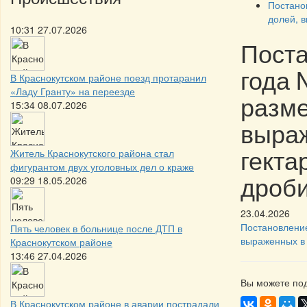
Постано
долей, в
10:31 27.07.2026
Поста
года 
В Краснокутском районе поезд протаранил
«Ладу Гранту» на переезде
разме
15:34 08.07.2026
выраж
гекта
Житель Краснокутского района стал
фигурантом двух уголовных дел о краже
дроб
09:29 18.05.2026
23.04.2026
Постановление
Пять человек в больнице после ДТП в
выраженных в 
Краснокутском районе
13:46 27.04.2026
Вы можете под
В Краснокутском районе в аварии пострадали