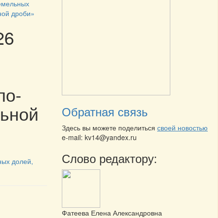
земельных
ной дроби»
26
ло-
льной
Обратная связь
Здесь вы можете поделиться
своей новостью
e-mail: kv14@yandex.ru
Слово редактору:
ных долей,
Фатеева Елена Александровна