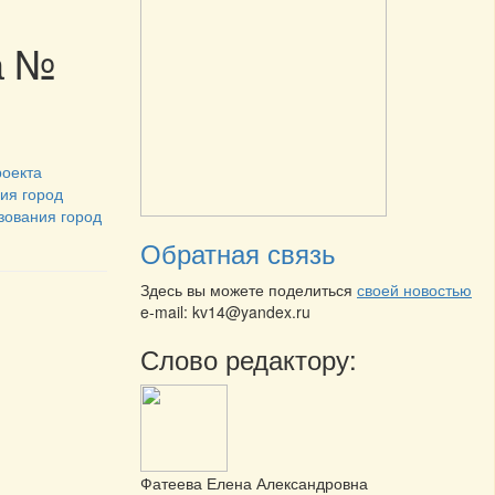
а №
роекта
ия город
зования город
Обратная связь
Здесь вы можете поделиться
своей новостью
e-mail: kv14@yandex.ru
Слово редактору:
Фатеева Елена Александровна