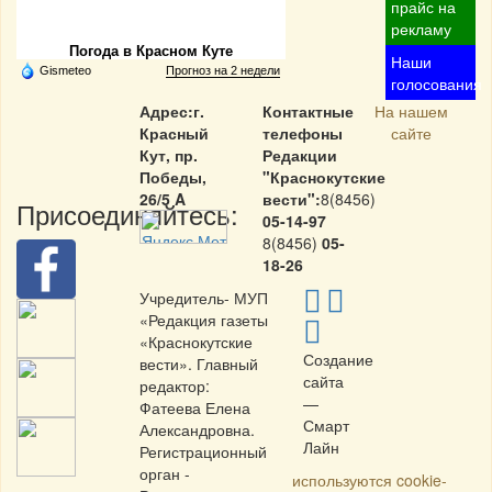
Частная реклама
прайс на
рекламу
Погода в Красном Куте
Наши
Gismeteo
Прогноз на 2 недели
голосования
Адрес:г.
Контактные
На нашем
Красный
телефоны
сайте
Кут, пр.
Редакции
Победы,
"Краснокутские
26/5 A
вести":
8(8456)
Присоединяйтесь:
05-14-97
8(8456)
05-
18-26
Учредитель- МУП
«Редакция газеты
«Краснокутские
Создание
вести». Главный
сайта
редактор:
—
Фатеева Елена
Смарт
Александровна.
Лайн
Регистрационный
орган -
используются cookie-