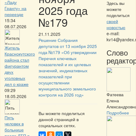
«Ладу
Здесь вы
2025 года
Гранту» на
можете
переезде
поделиться
№179
15:34
своей
08.07.2026
новостью
e-mail:
21.11.2025
kv14@yandex.
Решение Собрания
депутатов от 13 ноября 2025
Житель
Слово
года №179 «Об утверждении
Краснокутского
редактор
Перечня ключевых
района стал
показателей и их целевых
фигурантом
значений, индикативных
двух
показателей при
уголовных
осуществлении
дел о краже
муниципального земельного
09:29
Фатеева
контроля на 2026 год»
18.05.2026
Елена
Александровн
Подробнее
Вы можете поделиться
Пять
данной страницей в
человек в
социальных сетях.
больнице
после ДТП в