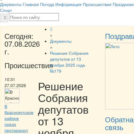
Документы
Главная
Погода
Информация
Происшествия
Праздники
Спорт
Сегодня:
Поздрав
»
Документы
07.08.2026
»
г.
Решение Собрания
депутатов от 13
Происшествия
ноября 2025 года
№179
10:31
Решение
27.07.2026
Собрания
депутатов
В
Краснокутском
от 13
Обратна
районе
поезд
связь
ноября
протаранил