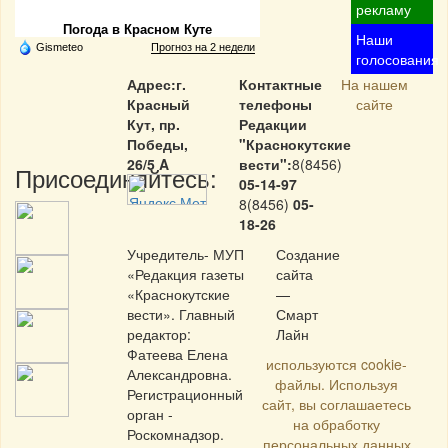
рекламу
Погода в Красном Куте
Наши
Gismeteo
Прогноз на 2 недели
голосования
Адрес:г.
Контактные
На нашем
Красный
телефоны
сайте
Кут, пр.
Редакции
Победы,
"Краснокутские
26/5 A
вести":
8(8456)
Присоединяйтесь:
05-14-97
8(8456)
05-
18-26
Учредитель- МУП
Создание
«Редакция газеты
сайта
«Краснокутские
—
вести». Главный
Смарт
редактор:
Лайн
Фатеева Елена
используются cookie-
Александровна.
файлы. Используя
Регистрационный
сайт, вы соглашаетесь
орган -
на обработку
Роскомнадзор.
персональных данных