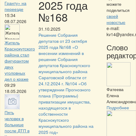
2025 года
Гранту» на
можете
переезде
поделиться
№168
15:34
своей
08.07.2026
новостью
e-mail:
31.10.2025
kv14@yandex.
Решение Собрания
депутатов от 23 октября
Житель
Слово
2025 года №168 «О
Краснокутского
редактор
внесении изменений в
района стал
решение Собрания
фигурантом
депутатов Краснокутского
двух
муниципального района
уголовных
Саратовской области от
дел о краже
24.12.2024 г. №104 «Об
09:29
Фатеева
утверждении Прогнозного
18.05.2026
Елена
плана (Программы)
Александровн
приватизации имущества,
Подробнее
находящегося в
Пять
собственности
человек в
Краснокутского
больнице
муниципального района на
после ДТП в
2025 год»