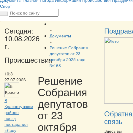
Документы
Главная
Погода
Информация
Происшествия
Праздники
Спорт
Сегодня:
Поздрав
»
Документы
10.08.2026
»
г.
Решение Собрания
депутатов от 23
Происшествия
октября 2025 года
№168
10:31
Решение
27.07.2026
Собрания
депутатов
В
Краснокутском
от 23
Обратна
районе
поезд
связь
октября
протаранил
«Ладу
Здесь вы