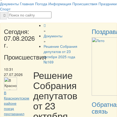
Документы
Главная
Погода
Информация
Происшествия
Праздники
Спорт
Сегодня:
Поздрав
»
Документы
07.08.2026
»
г.
Решение Собрания
депутатов от 23
Происшествия
октября 2025 года
№169
10:31
Решение
27.07.2026
Собрания
депутатов
В
Краснокутском
от 23
Обратна
районе
поезд
связь
октября
протаранил