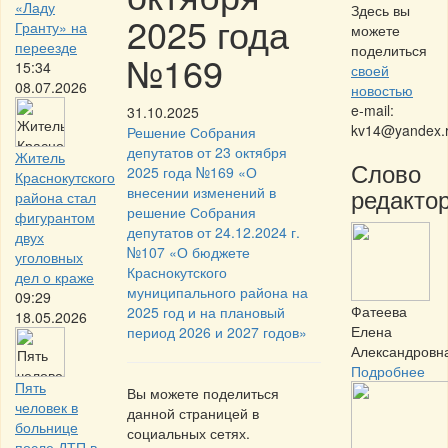
«Ладу
Здесь вы
2025 года
Гранту» на
можете
переезде
поделиться
№169
15:34
своей
08.07.2026
новостью
e-mail:
31.10.2025
kv14@yandex.
Решение Собрания
депутатов от 23 октября
Житель
Слово
2025 года №169 «О
Краснокутского
редактор
внесении изменений в
района стал
решение Собрания
фигурантом
депутатов от 24.12.2024 г.
двух
№107 «О бюджете
уголовных
Краснокутского
дел о краже
муниципального района на
09:29
Фатеева
2025 год и на плановый
18.05.2026
Елена
период 2026 и 2027 годов»
Александровн
Подробнее
Пять
Вы можете поделиться
человек в
данной страницей в
больнице
социальных сетях.
после ДТП в