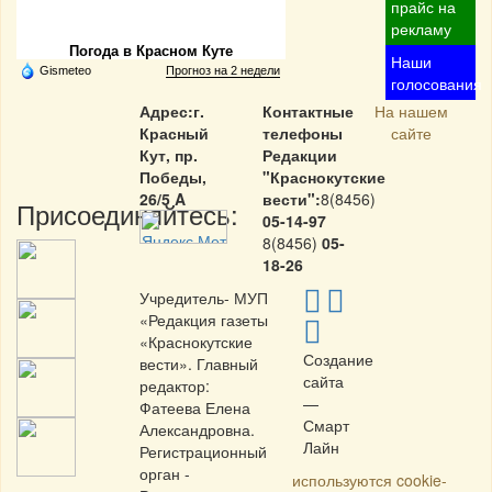
Частная реклама
прайс на
рекламу
Погода в Красном Куте
Наши
Gismeteo
Прогноз на 2 недели
голосования
Адрес:г.
Контактные
На нашем
Красный
телефоны
сайте
Кут, пр.
Редакции
Победы,
"Краснокутские
26/5 A
вести":
8(8456)
Присоединяйтесь:
05-14-97
8(8456)
05-
18-26
Учредитель- МУП
«Редакция газеты
«Краснокутские
Создание
вести». Главный
сайта
редактор:
—
Фатеева Елена
Смарт
Александровна.
Лайн
Регистрационный
орган -
используются cookie-