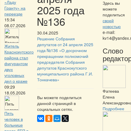
«Ладу
Здесь вы
2025 года
Гранту» на
можете
переезде
поделиться
№136
15:34
своей
08.07.2026
новостью
e-mail:
30.04.2025
kv14@yandex.
Решение Собрания
депутатов от 24 апреля 2025
Житель
Слово
года №136 «О досрочном
Краснокутского
редактор
прекращении полномочий
района стал
председателя Собрания
фигурантом
депутатов Краснокутского
двух
муниципального района Г.И.
уголовных
Тонкачева»
дел о краже
09:29
Фатеева
18.05.2026
Елена
Вы можете поделиться
Александровн
данной страницей в
Подробнее
социальных сетях.
Пять
человек в
больнице
после ДТП в