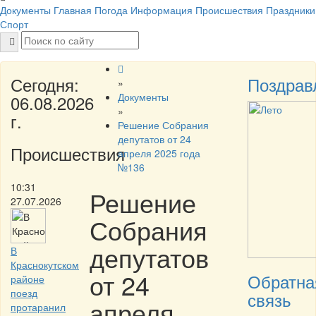
Документы
Главная
Погода
Информация
Происшествия
Праздники
Спорт
Сегодня:
Поздрав
»
Документы
06.08.2026
»
г.
Решение Собрания
депутатов от 24
Происшествия
апреля 2025 года
№136
10:31
Решение
27.07.2026
Собрания
депутатов
В
Краснокутском
от 24
Обратна
районе
поезд
связь
апреля
протаранил