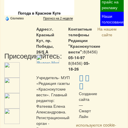
Частная реклама
прайс на
рекламу
Погода в Красном Куте
Наши
Gismeteo
Прогноз на 2 недели
голосования
Адрес:г.
Контактные
На нашем
Красный
телефоны
сайте
Кут, пр.
Редакции
Победы,
"Краснокутские
26/5 A
вести":
8(8456)
Присоединяйтесь:
05-14-97
8(8456)
05-
18-26
Учредитель- МУП
«Редакция газеты
«Краснокутские
Создание
вести». Главный
сайта
редактор:
—
Фатеева Елена
Смарт
Александровна.
Лайн
Регистрационный
орган -
используются cookie-