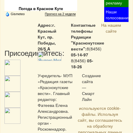
рекламу
Погода в Красном Куте
Наши
Gismeteo
Прогноз на 2 недели
голосования
Адрес:г.
Контактные
На нашем
Красный
телефоны
сайте
Кут, пр.
Редакции
Победы,
"Краснокутские
26/5 A
вести":
8(8456)
Присоединяйтесь:
05-14-97
8(8456)
05-
18-26
Учредитель- МУП
Создание
«Редакция газеты
сайта
«Краснокутские
—
вести». Главный
Смарт
редактор:
Лайн
Фатеева Елена
используются cookie-
Александровна.
файлы. Используя
Регистрационный
сайт, вы соглашаетесь
орган -
на обработку
Роскомнадзор.
персональных данных