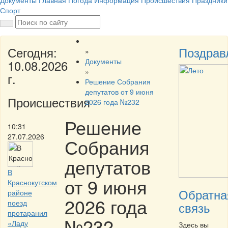
Документы
Главная
Погода
Информация
Происшествия
Праздники
Спорт
Сегодня:
Поздрав
»
Документы
10.08.2026
»
г.
Решение Собрания
депутатов от 9 июня
Происшествия
2026 года №232
Решение
10:31
27.07.2026
Собрания
депутатов
В
от 9 июня
Краснокутском
Обратна
районе
2026 года
поезд
связь
протаранил
№232
«Ладу
Здесь вы