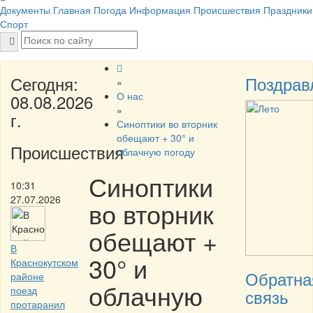
Документы
Главная
Погода
Информация
Происшествия
Праздники
Спорт
Сегодня:
Поздрав
»
О нас
08.08.2026
»
г.
Синоптики во вторник
обещают + 30° и
Происшествия
облачную погоду
Синоптики
10:31
27.07.2026
во вторник
обещают +
В
30° и
Краснокутском
Обратна
районе
облачную
поезд
связь
протаранил