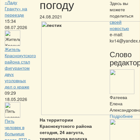
погоду
«Ладу
Здесь вы
Гранту» на
можете
переезде
поделиться
24.08.2021
15:34
своей
08.07.2026
новостью
e-mail:
kv14@yandex.
Житель
Слово
Краснокутского
редактор
района стал
фигурантом
двух
уголовных
дел о краже
09:29
Фатеева
18.05.2026
Елена
Александровн
Подробнее
На территории
Пять
Краснокутского района
человек в
сегодня, 24 августа,
больнице
температура воздуха
после ДТП в