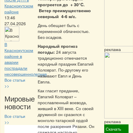
прогреется до + 30°C.
Краснокутском
Ветер преимущественно
районе
северный 4-6 м/с.
13:46
27.04.2026
День обещает быть с
переменной облачностью.
Без осадков.
В
Народный прогноз
реклама
Краснокутском
погоды:
24 августа
районе в
традиционно отмечается
аварии
народный праздник Евпатий
пострадали
Коловрат. По-другому его
несовершеннолетние
называют Евпл и День
Все статьи
Евпла.
>>
Как гласит предание,
Мировые
Евпатий Коловрат –
прославленный воевода,
новости
живший в XIII веке. Со своей
дружиной он сразился с
Все статьи
монголо-татарской ордой
реклама
>>
после разорения Рязани. Он
Скачать
сражался настолько