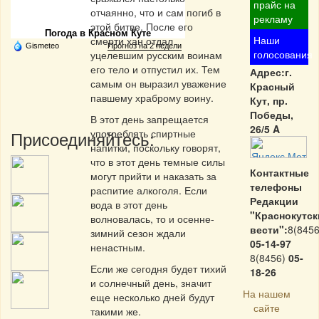
Частная реклама
прайс на
отчаянно, что и сам погиб в
рекламу
этой битве. После его
Погода в Красном Куте
Наши
смерти хан отдал
Gismeteo
Прогноз на 2 недели
голосования
уцелевшим русским воинам
его тело и отпустил их. Тем
Адрес:г.
самым он выразил уважение
Красный
павшему храброму воину.
Кут, пр.
Победы,
В этот день запрещается
26/5 A
Присоединяйтесь:
употреблять спиртные
напитки, поскольку говорят,
что в этот день темные силы
Контактные
могут прийти и наказать за
телефоны
распитие алкоголя. Если
Редакции
вода в этот день
"Краснокутск
волновалась, то и осенне-
вести":
8(8456
зимний сезон ждали
05-14-97
ненастным.
8(8456)
05-
Если же сегодня будет тихий
18-26
и солнечный день, значит
На нашем
еще несколько дней будут
сайте
такими же.