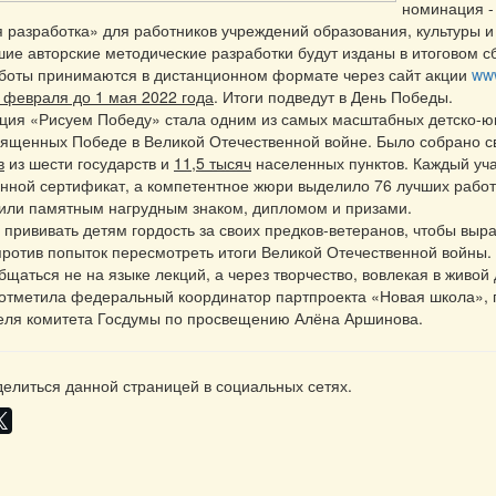
номинация -
 разработка» для работников учреждений образования, культуры 
шие авторские методические разработки будут изданы в итоговом с
аботы принимаются в дистанционном формате через сайт акции
ww
 февраля до 1 мая 2022 года
. Итоги подведут в День Победы.
кция «Рисуем Победу» стала одним из самых масштабных детско-
вященных Победе в Великой Отечественной войне. Было собрано 
в
из шести государств и
11,5 тысяч
населенных пунктов. Каждый уча
нной сертификат, а компетентное жюри выделило 76 лучших работ
или памятным нагрудным знаком, дипломом и призами.
прививать детям гордость за своих предков-ветеранов, чтобы выра
ротив попыток пересмотреть итоги Великой Отечественной войны. 
бщаться не на языке лекций, а через творчество, вовлекая в живой
 отметила федеральный координатор партпроекта «Новая школа»,
еля комитета Госдумы по просвещению Алёна Аршинова.
елиться данной страницей в социальных сетях.