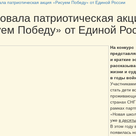
ала патриотическая акция «Рисуем Победу» от Единой России
овала патриотическая акц
ем Победу» от Единой Ро
На конкурс
представля
и краткие э
рассказыв
жизни и су
в годы вой
Участниками
стать дети в
проживающие
странах СНГ
рамках парт
«Новая школ
уже
в десяты
В этом году 
появилась н