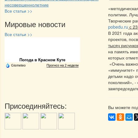
несовершеннолетние
«методическая
Все статьи >>
политики. Луч
Творческие р
Мировые новости
pobedu.ru
с 23
В 2021 года а
Все статьи >>
проектов, пос
тысяч рисунко
Частная реклама
на память име
которых отмет
Погода в Красном Куте
«Очень важно 
Gismeteo
Прогноз на 2 недели
«иммунитет» п
детьми надо о
поколений», -
зампредседат
Присоединяйтесь:
Вы можете под