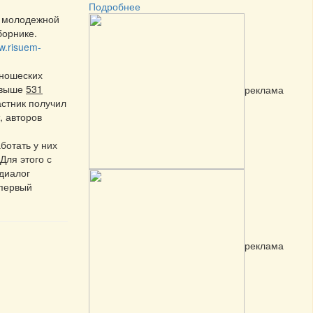
Подробнее
и молодежной
борнике.
w.risuem-
юношеских
свыше
531
реклама
стник получил
, авторов
ботать у них
Для этого с
 диалог
 первый
реклама