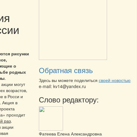
ия
ссии
ются рисунки
ссе,
ающие о
Обратная связь
дьбе родных
ны
.
Здесь вы можете поделиться
своей новостью
 акции могут
e-mail: kv14@yandex.ru
сех возрастов,
 в Росси и
Слово редактору:
. Акция в
проекта
а» проходит
й раз
.
в акции
овая
Фатеева Елена Александровна