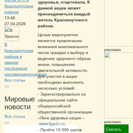
здоровья, стартовала. К
Краснокутском
данной акции может
районе
присоединиться каждый
13:46
житель Краснокутского
27.04.2026
района.
Целью мероприятия
является привлечение
В
внимания максимального
реклама
Краснокутском
числа граждан к выбору и
районе в
ведению здорового образа
аварии
жизни, повышению
пострадали
двигательной активности.
несовершеннолетние
Для участия в акции
Все статьи
необходимо выполнить
>>
несколько условий:
- Зарегистрироваться на
Мировые
официальном сайте
новости
общероссийской
общественной организации
Все статьи
«Лига здоровья нации –
реклама
>>
www.ligazn.ru
.
Скачать
- Пройти 10 000 шагов