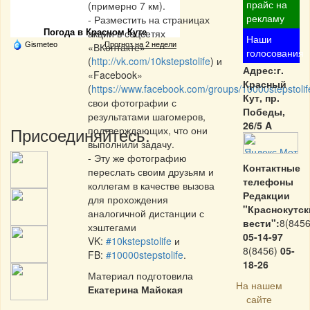
Частная реклама
прайс на
(примерно 7 км).
рекламу
- Разместить на страницах
акции в соцсетях
Погода в Красном Куте
Наши
Gismeteo
«ВКонтакте»
Прогноз на 2 недели
голосования
(
http://vk.com/10kstepstolife
) и
Адрес:г.
«Facebook»
Красный
(
https://www.facebook.com/groups/10000stepstolif
Кут, пр.
свои фотографии с
Победы,
результатами шагомеров,
26/5 A
Присоединяйтесь:
подтверждающих, что они
выполнили задачу.
- Эту же фотографию
Контактные
переслать своим друзьям и
телефоны
коллегам в качестве вызова
Редакции
для прохождения
"Краснокутск
аналогичной дистанции с
вести":
8(8456
хэштегами
05-14-97
VK:
#10kstepstolife
и
8(8456)
05-
FB:
#10000stepstolife
.
18-26
Материал подготовила
На нашем
Екатерина Майская
сайте