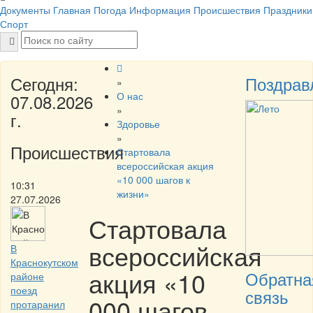
Документы
Главная
Погода
Информация
Происшествия
Праздники
Спорт
Сегодня:
Поздрав
»
О нас
07.08.2026
»
г.
Здоровье
»
Происшествия
Стартовала
всероссийская акция
«10 000 шагов к
10:31
жизни»
27.07.2026
Стартовала
всероссийская
В
Краснокутском
акция «10
Обратна
районе
поезд
связь
000 шагов
протаранил