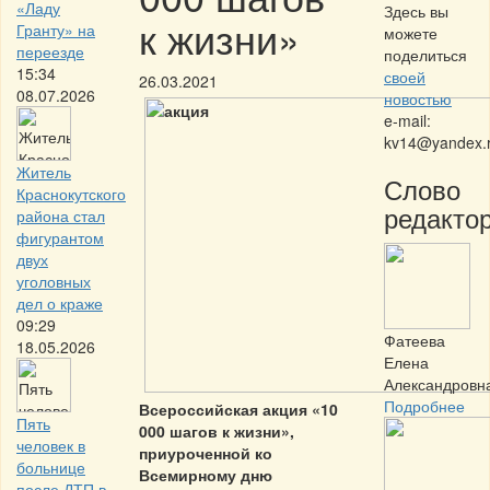
«Ладу
Здесь вы
к жизни»
Гранту» на
можете
переезде
поделиться
15:34
своей
26.03.2021
08.07.2026
новостью
e-mail:
kv14@yandex.
Житель
Слово
Краснокутского
редактор
района стал
фигурантом
двух
уголовных
дел о краже
09:29
Фатеева
18.05.2026
Елена
Александровн
Подробнее
Всероссийская акция «10
Пять
000 шагов к жизни»,
человек в
приуроченной ко
больнице
Всемирному дню
после ДТП в