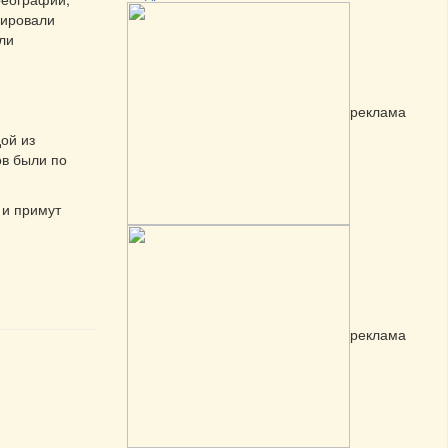
рировали
ли
реклама
дой из
ов были по
 и примут
реклама