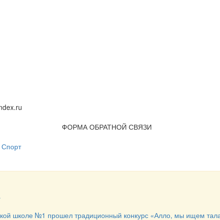
dex.ru
ФОРМА ОБРАТНОЙ СВЯЗИ
Спорт
а
ской школе №1 прошел традиционный конкурс «Алло, мы ищем тал