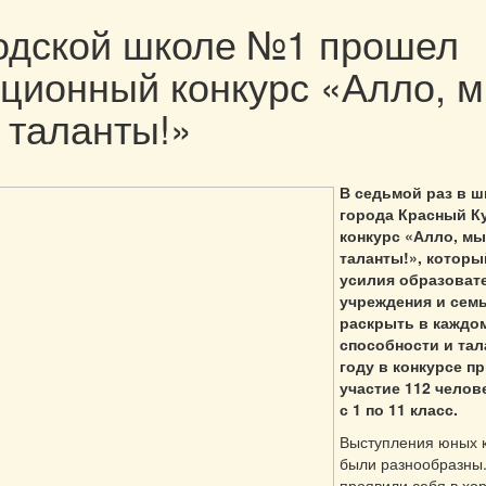
одской школе №1 прошел
ционный конкурс «Алло, 
 таланты!»
В седьмой раз в 
города Красный К
конкурс «Алло, м
таланты!», котор
усилия образоват
учреждения и сем
раскрыть в каждом
способности и тал
году в конкурсе п
участие 112 челов
с 1 по 11 класс.
Выступления юных 
были разнообразны
проявили себя в хо