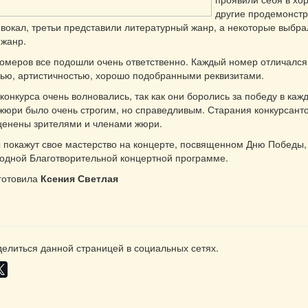
другие продемонст
вокал, третьи представили литературный жанр, а некоторые выбра
 жанр.
номеров все подошли очень ответственно. Каждый номер отличался
ью, артистичностью, хорошо подобранными реквизитами.
конкурса очень волновались, так как они боролись за победу в каж
жюри было очень строгим, но справедливым. Старания конкурсант
ценены зрителями и членами жюри.
покажут свое мастерство на концерте, посвященном Дню Победы,
годной Благотворительной концертной программе.
готовила
Ксения Светлая
елиться данной страницей в социальных сетях.