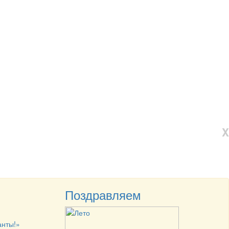
X
Поздравляем
анты!»