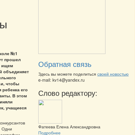
мы
школе №1
ут прошел
Обратная связь
ы ищем
ый объединяет
Здесь вы можете поделиться
своей новостью
ельного
e-mail: kv14@yandex.ru
ьи, чтобы
 ребенка его
Слово редактору:
анты. В этом
риняли
ек, учащиеся
конкурсантов
Фатеева Елена Александровна
. Одни
Подробнее
реографии,