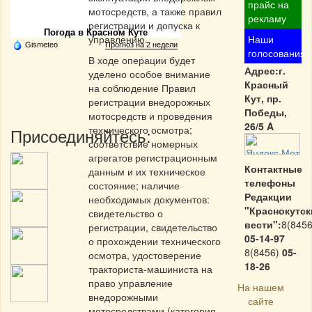
Частная реклама
прайс на
мотосредств, а также правил
рекламу
регистрации и допуска к
Погода в Красном Куте
управлению.
Наши
Gismeteo
Прогноз на 2 недели
голосования
В ходе операции будет
Адрес:г.
уделено особое внимание
Красный
на соблюдение Правил
Кут, пр.
регистрации внедорожных
Победы,
мотосредств и проведения
26/5 A
технического осмотра;
Присоединяйтесь:
соответствие номерных
агрегатов регистрационным
Контактные
данным и их техническое
телефоны
состояние; наличие
Редакции
необходимых документов:
"Краснокутск
свидетельство о
вести":
8(8456
регистрации, свидетельство
05-14-97
о прохождении технического
8(8456)
05-
осмотра, удостоверение
18-26
тракториста-машиниста на
право управление
На нашем
внедорожными
сайте
мотосредствами (категория