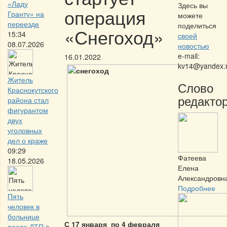
«Ладу
Здесь вы
операция
Гранту» на
можете
переезде
поделиться
«Снегоход»
15:34
своей
08.07.2026
новостью
e-mail:
16.01.2022
kv14@yandex.
Житель
Слово
Краснокутского
редактор
района стал
фигурантом
двух
уголовных
дел о краже
09:29
Фатеева
18.05.2026
Елена
Александровн
Подробнее
Пять
человек в
больнице
С 17 января по 4 февраля
после ДТП в