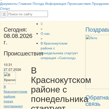
Документы
Главная
Погода
Информация
Происшествия
Праздники
Спорт
Сегодня:
Поздрав
»
О нас
08.08.2026
»
г.
В Краснокутском
районе с
Происшествия
понедельника стартует
операция «Снегоход»
10:31
В
27.07.2026
Краснокутском
районе с
В
Краснокутском
понедельника
Обратна
районе
поезд
связь
стартует
протаранил