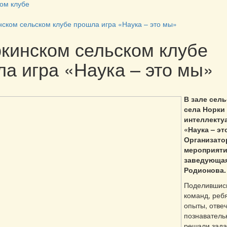
ком клубе
нском сельском клубе прошла игра «Наука – это мы»
кинском сельском клубе
а игра «Наука – это мы»
В зале сель
села Норки
интеллекту
«Наука – эт
Организато
мероприяти
заведующая
Родионова.
Поделившись
команд, реб
опыты, отве
познаватель
решали задач