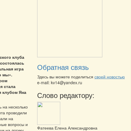
ского клуба
 состоялась
Обратная связь
альная игра
о мы».
Здесь вы можете поделиться
своей новостью
ром
e-mail: kv14@yandex.ru
я стала
 клубом Яна
Слово редактору:
 на несколько
ята проводили
чали на
ные вопросы и
Фатеева Елена Александровна
и на логику.