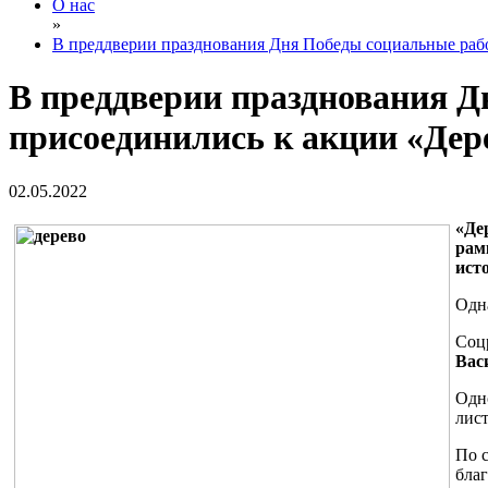
О нас
»
В преддверии празднования Дня Победы социальные раб
В преддверии празднования Д
присоединились к акции «Дер
02.05.2022
«Де
рам
ист
Одна
Соц
Вас
Одн
лист
По с
бла