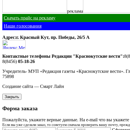
реклама
Скачать прайс на рекламу
Наши голосования
Адрес:г. Красный Кут, пр. Победы, 26/5 A
Контактные телефоны Редакции "Краснокутские вести":
8(
8(8456)
05-18-26
Учредитель- МУП «Редакция газеты «Краснокутские вести». Г
75898
Создание сайта — Смарт Лайн
Закрыть
Форма заказа
Пожалуйста, укажите верные данные. На e-mail что вы укажете 
Если вы уже сделали заказ, то советуем сначала проверить вашу почту, пре
Сформиро