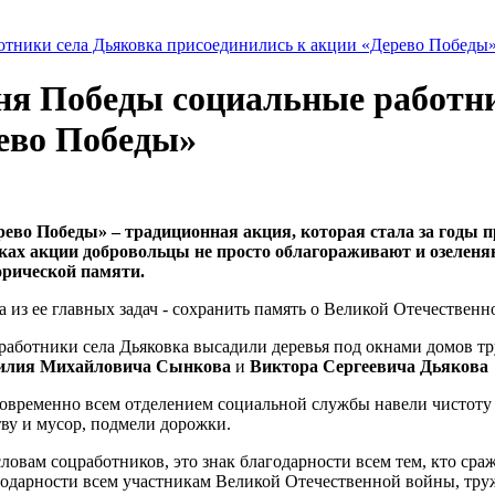
отники села Дьяковка присоединились к акции «Дерево Победы
ня Победы социальные работн
ево Победы»
рево Победы» – традиционная акция, которая стала за годы п
ках акции добровольцы не просто облагораживают и озеленяю
орической памяти.
 из ее главных задач - сохранить память о Великой Отечествен
работники села Дьяковка высадили деревья под окнами домов 
илия Михайловича Сынкова
и
Виктора Сергеевича Дьякова
овременно всем отделением социальной службы навели чистоту к
ву и мусор, подмели дорожки.
ловам соцработников, это знак благодарности всем тем, кто сра
годарности всем участникам Великой Отечественной войны, труж