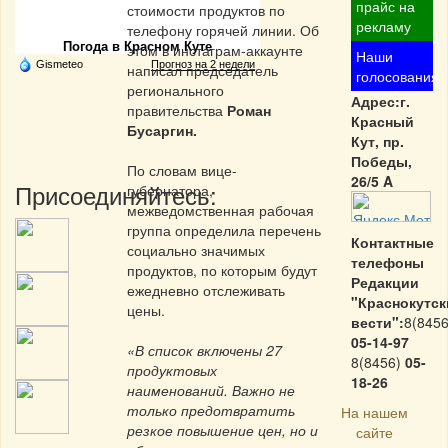
Частная реклама
прайс на
стоимости продуктов по
рекламу
телефону горячей линии. Об
Погода в Красном Куте
этом в инстаграм-аккаунте
Наши
Gismeteo
Прогноз на 2 недели
написал председатель
голосования
регионального
Адрес:г.
правительства
Роман
Красный
Бусаргин.
Кут, пр.
Победы,
По словам вице-
26/5 A
Присоединяйтесь:
губернатора,
межведомственная рабочая
группа определила перечень
Контактные
социально значимых
телефоны
продуктов, по которым будут
Редакции
ежедневно отслеживать
"Краснокутск
цены.
вести":
8(8456
05-14-97
«В список включены 27
8(8456)
05-
продуктовых
18-26
наименований. Важно не
только предотвратить
На нашем
резкое повышение цен, но и
сайте