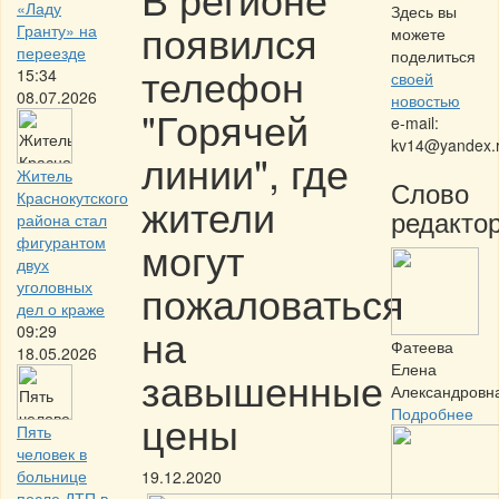
«Ладу
Здесь вы
появился
Гранту» на
можете
переезде
поделиться
телефон
15:34
своей
08.07.2026
новостью
"Горячей
e-mail:
kv14@yandex.
линии", где
Житель
Слово
Краснокутского
жители
редактор
района стал
фигурантом
могут
двух
пожаловаться
уголовных
дел о краже
на
09:29
Фатеева
18.05.2026
Елена
завышенные
Александровн
Подробнее
цены
Пять
человек в
больнице
19.12.2020
после ДТП в