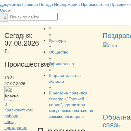
Документы
Главная
Погода
Информация
Происшествия
Праздники
Спорт
Сегодня:
Поздрав
»
Культура
07.08.2026
»
г.
Общество
»
Происшествия
Официально
»
В правительстве
10:31
области
27.07.2026
»
В регионе появился
телефон "Горячей
В
линии", где жители
Краснокутском
могут пожаловаться на
Обратна
районе
завышенные цены
поезд
связь
В регионе
протаранил