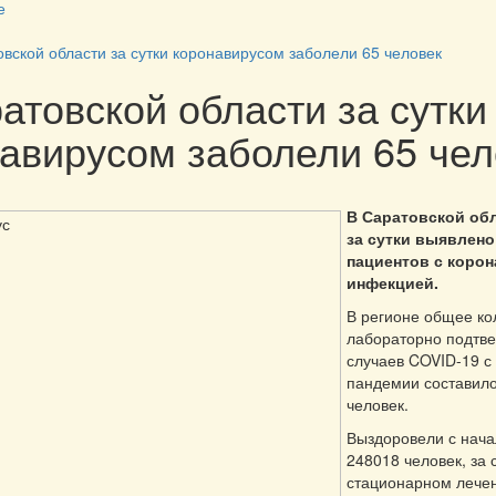
е
вской области за сутки коронавирусом заболели 65 человек
атовской области за сутки
авирусом заболели 65 чел
В Саратовской об
за сутки выявлено
пациентов с коро
инфекцией.
В регионе общее ко
лабораторно подтв
случаев COVID-19 с
пандемии составил
человек.
Выздоровели с нач
248018 человек, за с
стационарном лече