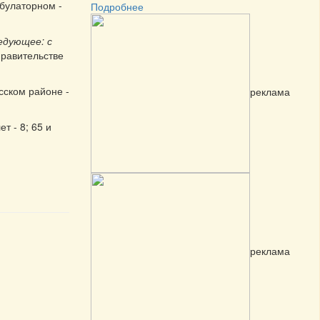
мбулаторном -
Подробнее
едующее: с
правительстве
сском районе -
реклама
ет - 8; 65 и
реклама