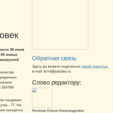
овек
ласти 28 июня
 65 новых
Обратная связь
навирусной
Здесь вы можете поделиться
своей новостью
e-mail: kv14@yandex.ru
личество
ержденных
Слово редактору:
 начала
о 254769
ала пандемии
утки - 77. На
нии находятся
Фатеева Елена Александровна