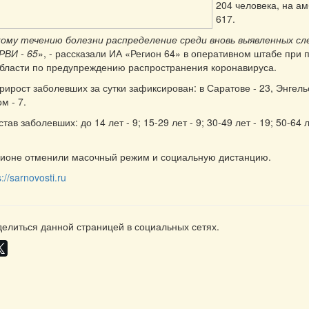
204 человека, на а
617.
кому течению болезни распределение среди вновь выявленных сл
РВИ - 65
», - рассказали ИА «Регион 64» в оперативном штабе при 
бласти по предупреждению распространения коронавируса.
ирост заболевших за сутки зафиксирован: в Саратове - 23, Энгель
м - 7.
тав заболевших: до 14 лет - 9; 15-29 лет - 9; 30-49 лет - 19; 50-64 л
гионе отменили масочный режим и социальную дистанцию.
s://sarnovosti.ru
елиться данной страницей в социальных сетях.