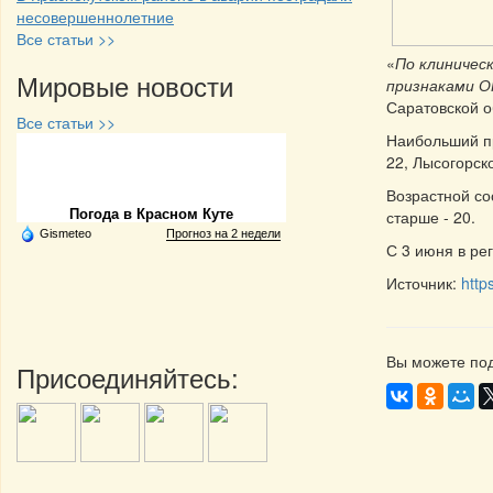
несовершеннолетние
Все статьи >>
«
По клиничес
Мировые новости
признаками О
Саратовской о
Все статьи >>
Наибольший пр
22, Лысогорско
Частная реклама
Возрастной сос
Погода в Красном Куте
старше - 20.
Gismeteo
Прогноз на 2 недели
С 3 июня в ре
Источник:
http
Вы можете под
Присоединяйтесь: