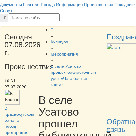
Документы
Главная
Погода
Информация
Происшествия
Праздники
Спорт
Сегодня:
Поздрав
»
Культура
07.08.2026
»
г.
Мероприятия
»
Происшествия
В селе Усатово
прошел библиотечный
урок «Чего боятся
10:31
книги»
27.07.2026
В селе
Усатово
В
Краснокутском
прошел
Обратна
районе
поезд
связь
библиотечный
протаранил