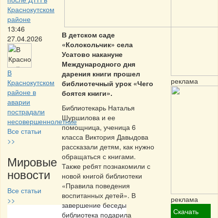
Краснокутском
районе
13:46
В детском саде
27.04.2026
«Колокольчик» села
Усатово накануне
Международного дня
В
дарения книги прошел
реклама
Краснокутском
библиотечный урок «Чего
районе в
боятся книги».
аварии
Библиотекарь Наталья
пострадали
Шуршилова и ее
несовершеннолетние
помощница, ученица 6
Все статьи
класса Виктория Давыдова
>>
рассказали детям, как нужно
обращаться с книгами.
Мировые
Также ребят познакомили с
новости
новой книгой библиотеки
«Правила поведения
Все статьи
воспитанных детей». В
реклама
>>
завершение беседы
Скачать
библиотека подарила