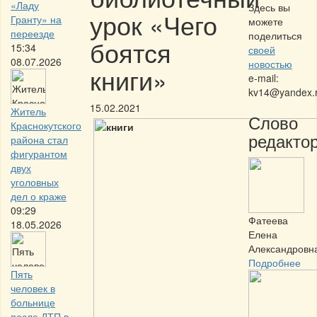
«Ладу
Здесь вы
урок «Чего
Гранту» на
можете
переезде
поделиться
боятся
15:34
своей
08.07.2026
новостью
книги»
e-mail:
kv14@yandex.
15.02.2021
Житель
Слово
Краснокутского
редактор
района стал
фигурантом
двух
уголовных
дел о краже
09:29
Фатеева
18.05.2026
Елена
Александровн
Подробнее
Пять
человек в
больнице
после ДТП в