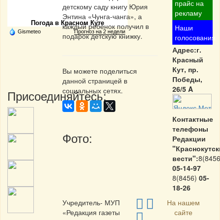
Частная реклама
прайс на
детскому саду книгу Юрия
рекламу
Энтина «Чунга-чанга», а
Погода в Красном Куте
каждый ребенок получил в
Наши
Gismeteo
Прогноз на 2 недели
подарок детскую книжку.
голосования
Адрес:г.
Красный
Кут, пр.
Вы можете поделиться
Победы,
данной страницей в
26/5 A
социальных сетях.
Присоединяйтесь:
Контактные
телефоны
Фото:
Редакции
"Краснокутск
вести":
8(8456
05-14-97
8(8456)
05-
18-26
Учредитель- МУП
На нашем
«Редакция газеты
сайте