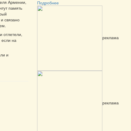
теля Армении,
Подробнее
чтут память
орый
 и связано
ем.
и отлетели,
реклама
, если на
ли и
реклама