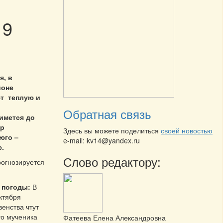
19
я, в
йоне
т теплую и
Обратная связь
имется до
ер
Здесь вы можете поделиться
своей новостью
юго –
e-mail: kv14@yandex.ru
с.
Слово редактору:
рогнозируется
 погоды:
В
ктября
енства чтут
о мученика
Фатеева Елена Александровна