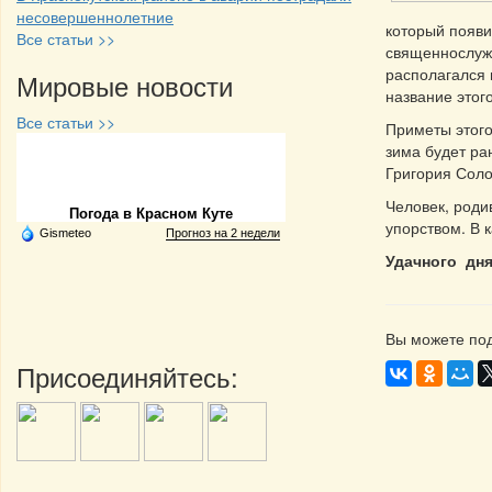
несовершеннолетние
который появи
Все статьи >>
священнослуж
располагался 
Мировые новости
название этог
Все статьи >>
Приметы этого
зима будет ран
Частная реклама
Григория Соло
Человек, роди
Погода в Красном Куте
упорством. В 
Gismeteo
Прогноз на 2 недели
Удачного дня
Вы можете под
Присоединяйтесь: