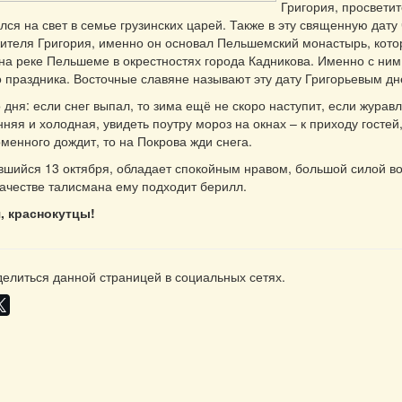
Григория, просвети
лся на свет в семье грузинских царей. Также в эту священную дату 
ителя Григория, именно он основал Пельшемский монастырь, кот
на реке Пельшеме в окрестностях города Кадникова. Именно с ним
о праздника. Восточные славяне называют эту дату Григорьевым дн
 дня: если снег выпал, то зима ещё не скоро наступит, если журавл
няя и холодная, увидеть поутру мороз на окнах – к приходу гостей
менного дождит, то на Покрова жди снега.
вшийся 13 октября, обладает спокойным нравом, большой силой во
качестве талисмана ему подходит берилл.
, краснокутцы!
елиться данной страницей в социальных сетях.