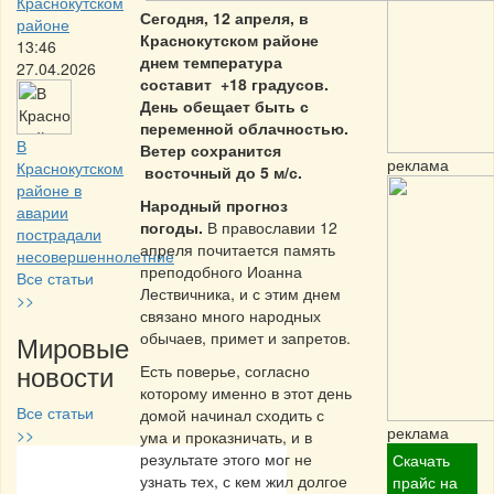
Краснокутском
Сегодня, 12 апреля, в
районе
Краснокутском районе
13:46
днем температура
27.04.2026
составит +18 градусов.
День обещает быть с
переменной облачностью.
В
Ветер сохранится
реклама
Краснокутском
восточный до 5 м/с.
районе в
Народный прогноз
аварии
погоды.
В православии 12
пострадали
апреля почитается память
несовершеннолетние
преподобного Иоанна
Все статьи
Лествичника, и с этим днем
>>
связано много народных
обычаев, примет и запретов.
Мировые
новости
Есть поверье, согласно
которому именно в этот день
Все статьи
домой начинал сходить с
реклама
>>
ума и проказничать, и в
результате этого мог не
Скачать
Частная реклама
узнать тех, с кем жил долгое
прайс на