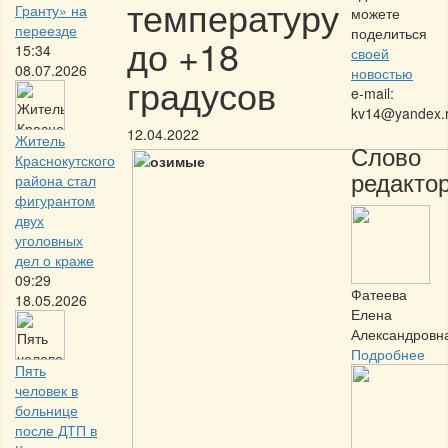
температуру
Гранту» на
можете
переезде
поделиться
до +18
15:34
своей
08.07.2026
новостью
градусов
e-mail:
kv14@yandex.
12.04.2022
Житель
Слово
Краснокутского
редактор
района стал
фигурантом
двух
уголовных
дел о краже
09:29
Фатеева
18.05.2026
Елена
Александровн
Подробнее
Пять
человек в
больнице
после ДТП в