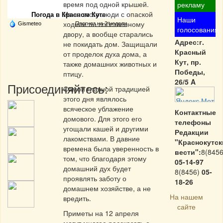
время под одной крышей.
рекламу
Из-за этого люди с опаской
Погода в Красном Куте
Наши
ходили по собственному
Gismeteo
Прогноз на 2 недели
голосования
двору, а вообще старались
Адрес:г.
не покидать дом. Защищали
Красный
от проделок духа дома, а
Кут, пр.
также домашних животных и
Победы,
птицу.
26/5 A
Присоединяйтесь:
Самой главной традицией
этого дня являлось
всяческое ублажение
Контактные
домового. Для этого его
телефоны
угощали кашей и другими
Редакции
лакомствами. В давние
"Краснокутск
времена была уверенность в
вести":
8(8456
том, что благодаря этому
05-14-97
домашний дух будет
8(8456)
05-
проявлять заботу о
18-26
домашнем хозяйстве, а не
На нашем
вредить.
сайте
Приметы на 12 апреля