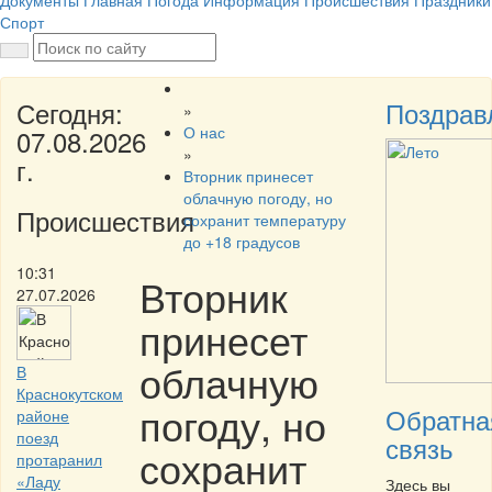
Документы
Главная
Погода
Информация
Происшествия
Праздники
Спорт
Сегодня:
Поздрав
»
О нас
07.08.2026
»
г.
Вторник принесет
облачную погоду, но
Происшествия
сохранит температуру
до +18 градусов
10:31
Вторник
27.07.2026
принесет
облачную
В
Краснокутском
погоду, но
Обратна
районе
поезд
связь
сохранит
протаранил
«Ладу
Здесь вы