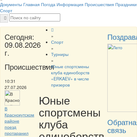
Документы
Главная
Погода
Информация
Происшествия
Праздники
Спорт
Сегодня:
Поздрав
»
Спорт
09.08.2026
»
г.
Турниры
»
Происшествия
Юные спортсмены
клуба единоборств
«ERKAEV» в числе
10:31
призеров
27.07.2026
Юные
спортсмены
В
Краснокутском
клуба
Обратна
районе
поезд
связь
единоборств
протаранил