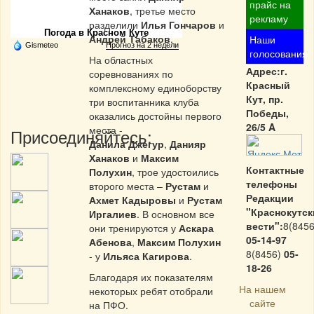
Частная реклама
прайс на
Ханаков
, третье место
рекламу
разделили
Илья Гончаров
и
Погода в Красном Куте
Андрей Табаков
.
Наши
Gismeteo
Прогноз на 2 недели
голосования
На областных
Адрес:г.
соревнованиях по
Красный
комплексному единоборству
Кут, пр.
три воспитанника клуба
Победы,
оказались достойны первого
26/5 A
места -
Присоединяйтесь:
Данила Джегур
,
Данияр
Ханаков
и
Максим
Контактные
Полухин
, трое удостоились
телефоны
второго места –
Рустам
и
Редакции
Ахмет Кадыровы
и
Рустам
"Краснокутск
Иргалиев
. В основном все
вести":
8(8456
они тренируются у
Аскара
05-14-97
Абенова
,
Максим Полухин
8(8456)
05-
- у
Ильяса Кагирова
.
18-26
Благодаря их показателям
На нашем
некоторых ребят отобрали
сайте
на ПФО.