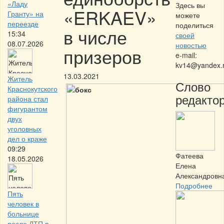
«Ладу
Здесь вы
«ERKAEV»
Гранту» на
можете
переезде
поделиться
в числе
15:34
своей
08.07.2026
новостью
призеров
e-mail:
kv14@yandex.
13.03.2021
Житель
Слово
Краснокутского
редактор
района стал
фигурантом
двух
уголовных
дел о краже
09:29
Фатеева
18.05.2026
Елена
Александровн
Подробнее
Пять
человек в
больнице
после ДТП в