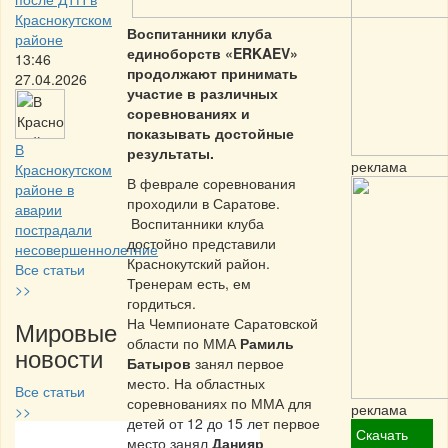
Краснокутском
Воспитанники клуба
районе
единоборств «ERKAEV»
13:46
продолжают принимать
27.04.2026
участие в различных
соревнованиях и
показывать достойные
В
результаты.
реклама
Краснокутском
В феврале соревнования
районе в
проходили в Саратове.
аварии
Воспитанники клуба
пострадали
достойно представили
несовершеннолетние
Краснокутский район.
Все статьи
Тренерам есть, ем
>>
гордиться.
На Чемпионате Саратовской
Мировые
области по ММА
Рамиль
новости
Батыров
занял первое
место. На областных
Все статьи
соревнованиях по ММА для
реклама
>>
детей от 12 до 15 лет первое
Скачать
место занял
Данияр