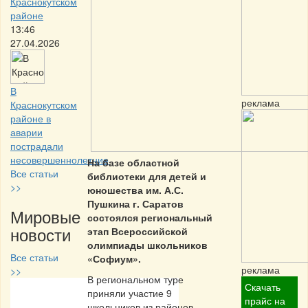
Краснокутском
районе
13:46
27.04.2026
В
реклама
Краснокутском
районе в
аварии
пострадали
несовершеннолетние
На базе областной
Все статьи
библиотеки для детей и
>>
юношества им. А.С.
Пушкина г. Саратов
Мировые
состоялся региональный
новости
этап Всероссийской
олимпиады школьников
Все статьи
«Софиум».
реклама
>>
В региональном туре
Скачать
приняли участие 9
Частная реклама
прайс на
школьников из районов