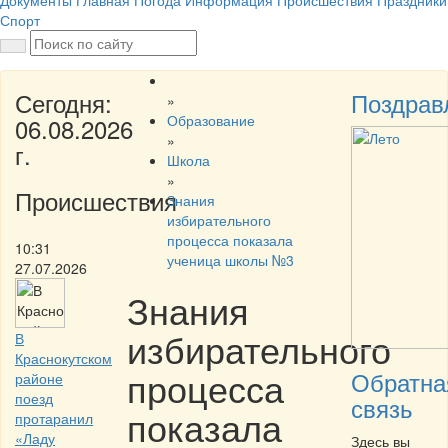
Документы
Главная
Погода
Информация
Происшествия
Праздники
Спорт
Сегодня:
Поздрав
»
Образование
06.08.2026
»
г.
Школа
»
Происшествия
Знания
избирательного
процесса показала
10:31
ученица школы №3
27.07.2026
Знания
избирательного
В
Краснокутском
процесса
Обратна
районе
поезд
связь
показала
протаранил
«Ладу
Здесь вы