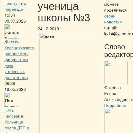
ученица
Гранту» на
можете
переезде
поделиться
школы №3
15:34
своей
08.07.2026
новостью
e-mail:
24.12.2019
kv14@yandex.
Житель
Слово
Краснокутского
редактор
района стал
фигурантом
двух
уголовных
дел о краже
09:29
Фатеева
18.05.2026
Елена
Александровн
Подробнее
Пять
человек в
больнице
после ДТП в