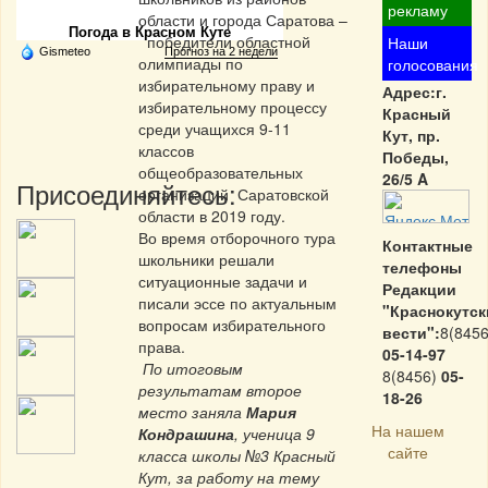
рекламу
области и города Саратова –
Погода в Красном Куте
победители областной
Наши
Gismeteo
Прогноз на 2 недели
олимпиады по
голосования
избирательному праву и
Адрес:г.
избирательному процессу
Красный
среди учащихся 9-11
Кут, пр.
классов
Победы,
общеобразовательных
26/5 A
Присоединяйтесь:
организаций Саратовской
области в 2019 году.
Во время отборочного тура
Контактные
школьники решали
телефоны
ситуационные задачи и
Редакции
писали эссе по актуальным
"Краснокутск
вопросам избирательного
вести":
8(8456
права.
05-14-97
По итоговым
8(8456)
05-
результатам второе
18-26
место заняла
Мария
На нашем
Кондрашина
, ученица 9
сайте
класса школы №3 Красный
Кут, за работу на тему