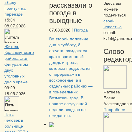
«Ладу
рассказали о
Здесь вы
Гранту» на
можете
погоде в
переезде
поделиться
выходные
15:34
своей
08.07.2026
новостью
07.08.2026
|
Погода
e-mail:
kv14@yandex.
Во второй половине
дня в субботу, 8
Житель
Слово
августа, ожидаются
Краснокутского
кратковременный
редактор
района стал
дождь и грозы,
фигурантом
которые продолжатся
двух
с перерывами в
уголовных
воскресенье, а в
дел о краже
отдельных районах —
09:29
в понедельник.
Фатеева
18.05.2026
Возможен град. В
Елена
начале следующей
Александровн
недели осадков не
Подробнее
Пять
ожидается.
человек в
больнице
после ДТП в