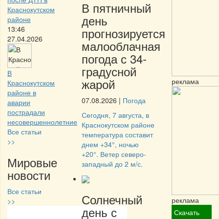
В пятничный
Краснокутском
день
районе
13:46
прогнозируется
27.04.2026
малооблачная
погода с 34-
градусной
В
жарой
реклама
Краснокутском
районе в
07.08.2026
|
Погода
аварии
пострадали
Сегодня, 7 августа, в
несовершеннолетние
Краснокутском районе
Все статьи
температура составит
>>
днем +34°, ночью
+20°. Ветер северо-
Мировые
западный до 2 м/с.
новости
Все статьи
Солнечный
реклама
>>
день с
Скачать