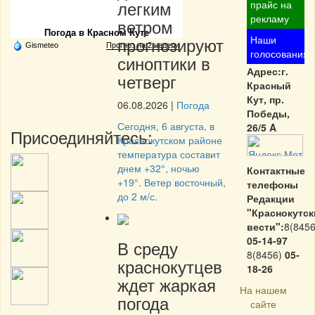
Частная реклама
легким
прайс на
рекламу
ветром
Погода в Красном Куте
прогнозируют
Наши
Gismeteo
Прогноз на 2 недели
голосования
синоптики в
Адрес:г.
четверг
Красный
Кут, пр.
06.08.2026
|
Погода
Победы,
Сегодня, 6 августа, в
26/5 A
Присоединяйтесь:
Краснокутском районе
температура составит
днем +32°, ночью
Контактные
+19°. Ветер восточный,
телефоны
до 2 м/с.
Редакции
"Краснокутск
вести":
8(8456
05-14-97
В среду
8(8456)
05-
краснокутцев
18-26
ждет жаркая
На нашем
погода
сайте