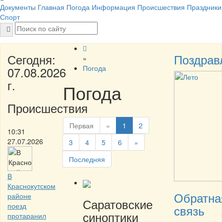
Документы
Главная
Погода
Информация
Происшествия
Праздники
Спорт
Сегодня:
Поздрав
»
Погода
07.08.2026
г.
Погода
Происшествия
Первая
«
1
2
10:31
27.07.2026
3
4
5
6
»
Последняя
В
Краснокутском
Обратна
районе
Саратовские
поезд
связь
синоптики
протаранил