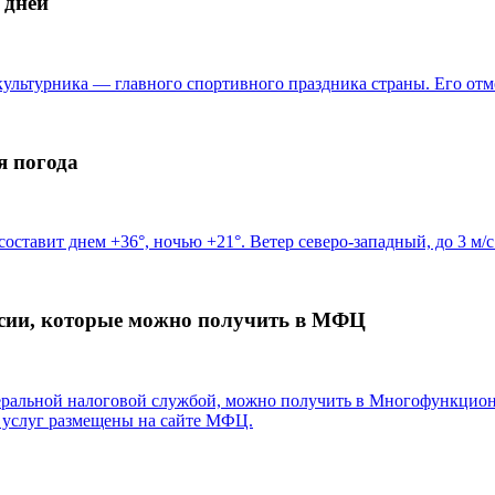
 дней
зкультурника — главного спортивного праздника страны. Его от
я погода
составит днем +36°, ночью +21°. Ветер северо-западный, до 3 м/с
ссии, которые можно получить в МФЦ
еральной налоговой службой, можно получить в Многофункцион
 услуг размещены на сайте МФЦ.