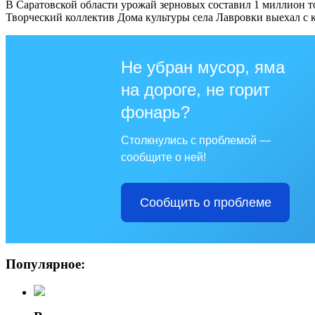
В Саратовской области урожай зерновых составил 1 миллион 
Творческий коллектив Дома культуры села Лавровки выехал с
Не убран мусор, яма
на дороге, не горит
фонарь?
Столкнулись с проблемой —
сообщите о ней!
Сообщить о проблеме
Популярное: