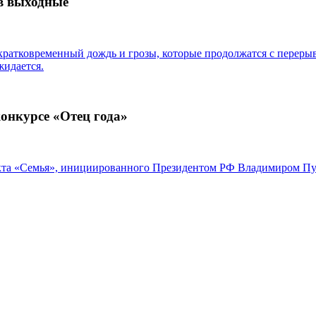
 в выходные
 кратковременный дождь и грозы, которые продолжатся с переры
жидается.
онкурсе «Отец года»
екта «Семья», инициированного Президентом РФ Владимиром П