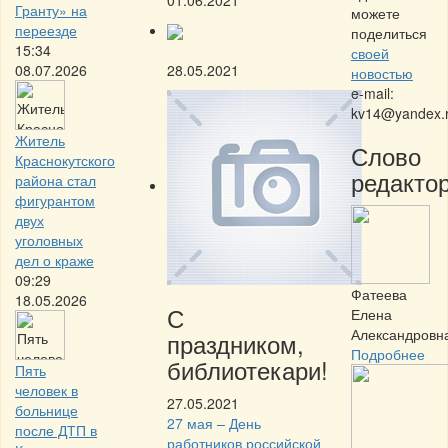
Гранту» на
можете
переезде
поделиться
15:34
своей
28.05.2021
08.07.2026
новостью
e-mail:
kv14@yandex.
Житель
Слово
Краснокутского
редактор
района стал
фигурантом
двух
уголовных
дел о краже
09:29
Фатеева
18.05.2026
С
Елена
Александровн
праздником,
Подробнее
библиотекари!
Пять
человек в
27.05.2021
больнице
27 мая – День
после ДТП в
работников российской