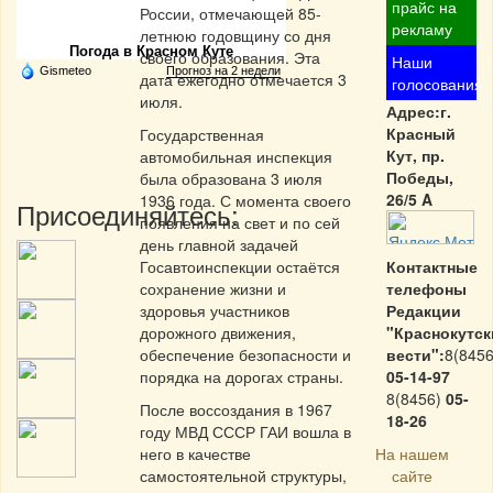
Частная реклама
прайс на
России, отмечающей 85-
рекламу
летнюю годовщину со дня
Погода в Красном Куте
своего образования. Эта
Наши
Gismeteo
Прогноз на 2 недели
дата ежегодно отмечается 3
голосования
июля.
Адрес:г.
Красный
Государственная
Кут, пр.
автомобильная инспекция
Победы,
была образована 3 июля
26/5 A
1936 года. С момента своего
Присоединяйтесь:
появления на свет и по сей
день главной задачей
Госавтоинспекции остаётся
Контактные
сохранение жизни и
телефоны
здоровья участников
Редакции
дорожного движения,
"Краснокутск
обеспечение безопасности и
вести":
8(8456
порядка на дорогах страны.
05-14-97
8(8456)
05-
После воссоздания в 1967
18-26
году МВД СССР ГАИ вошла в
него в качестве
На нашем
самостоятельной структуры,
сайте