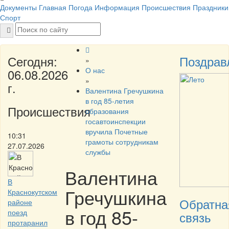
Документы
Главная
Погода
Информация
Происшествия
Праздники
Спорт
Сегодня:
Поздрав
»
О нас
06.08.2026
»
г.
Валентина Гречушкина
в год 85-летия
Происшествия
образования
госавтоинспекции
вручила Почетные
10:31
грамоты сотрудникам
27.07.2026
службы
Валентина
В
Гречушкина
Краснокутском
Обратна
районе
в год 85-
поезд
связь
протаранил