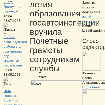
летия
«Ладу
Здесь вы
Гранту» на
можете
образования
переезде
поделиться
15:34
своей
госавтоинспекции
08.07.2026
новостью
e-mail:
вручила
kv14@yandex.
Почетные
Житель
Слово
Краснокутского
редактор
грамоты
района стал
фигурантом
сотрудникам
двух
уголовных
службы
дел о краже
09:29
Фатеева
18.05.2026
05.07.2021
Елена
Александровн
Подробнее
Пять
человек в
больнице
после ДТП в