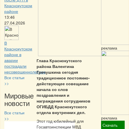
Краснокутском
районе
13:46
27.04.2026
В
реклама
Краснокутском
районе в
аварии
Глава Краснокутского
пострадали
района Валентина
несовершеннолетние
Гречушкина сегодня
Все статьи
традиционное постоянно-
>>
действующее совещание
начала со слов
Мировые
поздравления и
новости
награждения сотрудников
ОГИБДД Краснокутского
отдела внутренних дел.
Все статьи
реклама
>>
Этот год юбилейный для
Скачать
Госавтоинспекции МВД