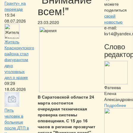
Гранту» на
можете
всем!"
переезде
поделиться
15:34
своей
08.07.2026
новостью
23.03.2020
e-mail:
kv14@yandex.
Житель
Слово
Краснокутского
редактор
района стал
фигурантом
двух
уголовных
дел о краже
09:29
Фатеева
18.05.2026
Елена
В Саратовской области 24
Александровн
марта состоится
Подробнее
очередная техническая
Пять
проверка системы
человек в
оповещения. С 15 до 16
больнице
часов в регионе прозвучит
после ДТП в
сигнал "Внимание всем!".