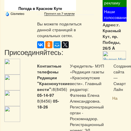
рекламу
Погода в Красном Куте
Наши
Gismeteo
Прогноз на 2 недели
голосования
Вы можете поделиться
Адрес:г.
данной страницей в
Красный
социальных сетях.
Кут, пр.
Победы,
26/5 A
Присоединяйтесь:
Контактные
Учредитель- МУП
Создани
телефоны
«Редакция газеты
сайта
Редакции
«Краснокутские
—
"Краснокутские
вести». Главный
Смарт
вести":
8(8456)
редактор:
Лайн
05-14-97
Фатеева Елена
На
8(8456)
05-
Александровна.
18-26
Регистрационный
орган -
Роскомнадзор.
Регистрационный
номер: ЭЛ