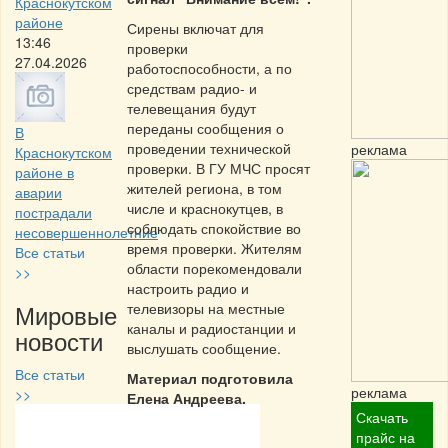
Краснокутском
районе
Сирены включат для
13:46
проверки
27.04.2026
работоспособности, а по
средствам радио- и
телевещания будут
переданы сообщения о
В
проведении технической
реклама
Краснокутском
проверки. В ГУ МЧС просят
районе в
жителей региона, в том
аварии
числе и краснокутцев, в
пострадали
соблюдать спокойствие во
несовершеннолетние
время проверки. Жителям
Все статьи
области порекомендовали
>>
настроить радио и
Мировые
телевизоры на местные
каналы и радиостанции и
новости
выслушать сообщение.
Все статьи
Материал подготовила
реклама
>>
Елена Андреева.
Скачать
Частная реклама
прайс на