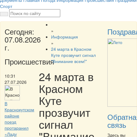
Документы
Главная
Погода
Информация
Происшествия
Праздники
Спорт
Сегодня:
Поздрав
»
Информация
07.08.2026
»
г.
24 марта в Красном
Куте прозвучит сигнал
Происшествия
"Внимание всем!"
24 марта в
10:31
27.07.2026
Красном
Куте
В
прозвучит
Краснокутском
Обратна
районе
сигнал
поезд
связь
протаранил
"Внимание
«Ладу
Здесь вы