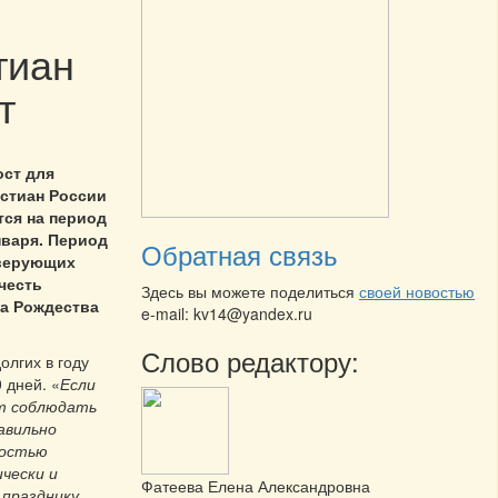
тиан
т
ост для
стиан России
тся на период
нваря. Период
Обратная связь
 верующих
честь
Здесь вы можете поделиться
своей новостью
ка Рождества
e-mail: kv14@yandex.ru
Слово редактору:
олгих в году
 дней. «
Если
т соблюдать
равильно
ностью
чески и
Фатеева Елена Александровна
 празднику,