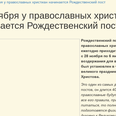
ря у православных христиан начинается Рождественский пост
ября у православных хрис
ается Рождественский пос
Рождественский п
православных хри
ежегодно приходи
с 28 ноября по 6 я
воздержания для
был установлен в 
великого праздни
Христова.
Это один из самых д
постов, он длится 40
православные буду
все его правила, п
питаться, то пол
подготовятся физи
духовно к Великому