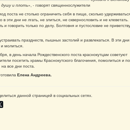
 душу и плоть
», - говорят священнослужители
иод поста не столько ограничить себя в пище, сколько удерживатьс
о в эти дни не лгать, не злиться, не сквернословить и не клеветат
ь и говорить только по делу. Болтовня и пустословие не приветств
 устраивать празднеств, пышных застолий и развлекаться. В эти дн
 и молиться.
ября, в день начала Рождественского поста краснокутцам советуют
тели посетить храмы Краснокутского благочиния, помолиться и п
 на все дни поста.
готовила
Елена Андреева.
елиться данной страницей в социальных сетях.