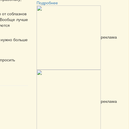
Подробнее
я от соблазнов
ь. Вообще лучше
уются
реклама
и нужно больше
опросить
реклама