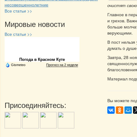
несовершеннолетние
очистят свою
Все статьи >>
Главное в пер
и грехов. Важн
Мировые новости
больше молчат
верующими.
Все статьи >>
В пост нельзя
Частная реклама
думать о душе
Завтра, 28 но
Погода в Красном Куте
священнослужи
Gismeteo
Прогноз на 2 недели
благословения
Материал под
Вы можете под
Присоединяйтесь: