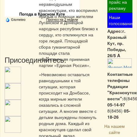
Частная реклама
прайс на
неравнодушным
рекламу
краснокутцам, кто воспринял
Погода в Красном Куте
призыв о помощи жителям
Наши
Gismeteo
Прогноз на 2 недели
Луганской и Донецкой
голосования
народных республик близко к
Адрес:г.
сердцу, кто откликнулся на
Красный
горе людей. Площадкой
Кут, пр.
сбора гуманитарной
Победы,
площади стала
26/5 A
Присоединяйтесь:
общественная приемная
партии «Единая Россия».
Контактные
«Невозможно оставаться
телефоны
равнодушными к той
Редакции
ситуации, которая
"Краснокутск
происходит на Донбассе,
вести":
8(8456
когда мирные жители
05-14-97
оказались в сложной
8(8456)
05-
ситуации. А многие вместе с
18-26
детьми вынуждены покинуть
родные дома. Каждый из
На нашем
краснокутцев сделал свой
сайте
посильный вклад,