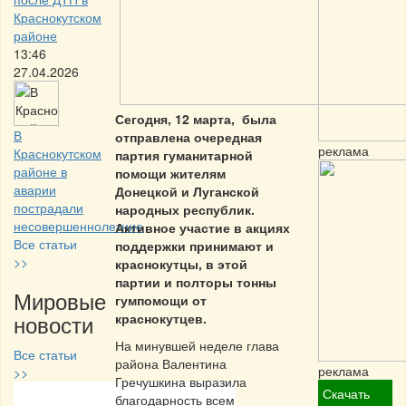
Краснокутском
районе
13:46
27.04.2026
Сегодня, 12 марта, была
В
отправлена очередная
реклама
Краснокутском
партия гуманитарной
районе в
помощи жителям
аварии
Донецкой и Луганской
пострадали
народных республик.
несовершеннолетние
Активное участие в акциях
Все статьи
поддержки принимают и
>>
краснокутцы, в этой
партии и полторы тонны
Мировые
гумпомощи от
новости
краснокутцев.
На минувшей неделе глава
Все статьи
района Валентина
реклама
>>
Гречушкина выразила
Скачать
благодарность всем