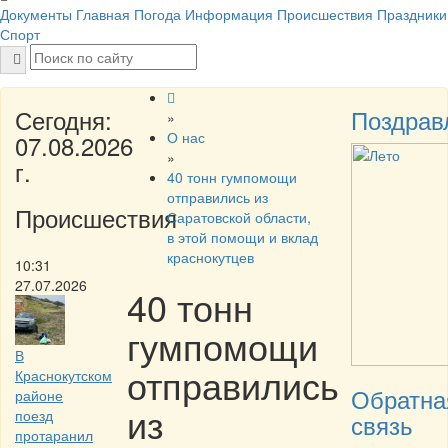
Документы
Главная
Погода
Информация
Происшествия
Праздники
Спорт
Сегодня:
Поздрав
»
О нас
07.08.2026
»
г.
40 тонн гумпомощи
отправились из
Происшествия
Саратовской области,
в этой помощи и вклад
краснокутцев
10:31
27.07.2026
40 тонн
гумпомощи
В
отправились
Краснокутском
Обратна
районе
из
поезд
связь
протаранил