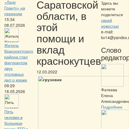
Саратовской
«Ладу
Здесь вы
Гранту» на
можете
области, в
переезде
поделиться
15:34
своей
этой
08.07.2026
новостью
e-mail:
помощи и
kv14@yandex.
вклад
Житель
Слово
Краснокутского
редактор
краснокутцев
района стал
фигурантом
двух
12.03.2022
уголовных
дел о краже
09:29
Фатеева
18.05.2026
Елена
Александровн
Подробнее
Пять
человек в
больнице
после ДТП в