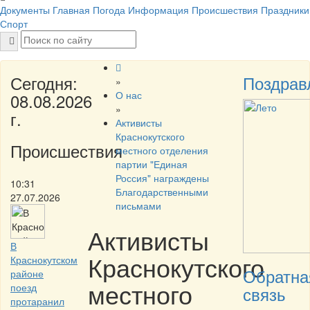
Документы
Главная
Погода
Информация
Происшествия
Праздники
Спорт
Сегодня:
Поздрав
»
О нас
08.08.2026
»
г.
Активисты
Краснокутского
Происшествия
местного отделения
партии "Единая
Россия" награждены
10:31
Благодарственными
27.07.2026
письмами
Активисты
В
Краснокутского
Краснокутском
Обратна
районе
местного
поезд
связь
протаранил