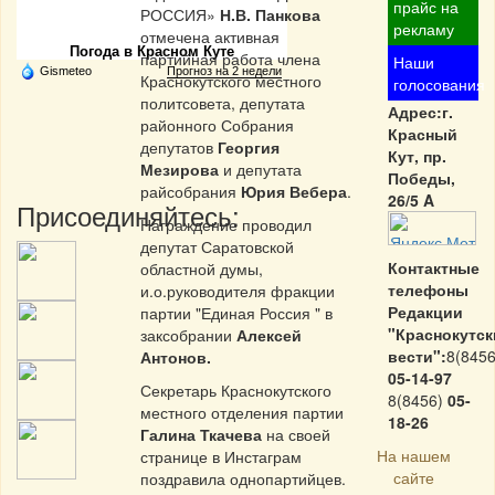
Частная реклама
прайс на
РОССИЯ»
Н.В. Панкова
рекламу
отмечена активная
Погода в Красном Куте
партийная работа члена
Наши
Gismeteo
Прогноз на 2 недели
Краснокутского местного
голосования
политсовета, депутата
Адрес:г.
районного Собрания
Красный
депутатов
Георгия
Кут, пр.
Мезирова
и депутата
Победы,
райсобрания
Юрия Вебера
.
26/5 A
Присоединяйтесь:
Награждение проводил
депутат Саратовской
Контактные
областной думы,
телефоны
и.о.руководителя фракции
Редакции
партии "Единая Россия " в
"Краснокутск
заксобрании
Алексей
вести":
8(8456
Антонов.
05-14-97
Секретарь Краснокутского
8(8456)
05-
местного отделения партии
18-26
Галина Ткачева
на своей
На нашем
странице в Инстаграм
сайте
поздравила однопартийцев.