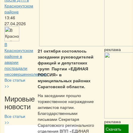
Краснокутском
районе
13:46
27.04.2026
В
реклама
Краснокутском
21 октября состоялось
районе в
заседании руководителей
аварии
фракций и депутатских
пострадали
групп Партии «ЕДИНАЯ
несовершеннолетние
РОССИЯ» в
Все статьи
муниципальных районах
>>
Саратовской области.
На заседании прошло
Мировые
торжественное награждение
новости
активистов партии.
Благодарственными
Все статьи
письмами Секретаря
реклама
>>
Саратовского регионального
Скачать
отделения ВПП «ЕДИНАЯ