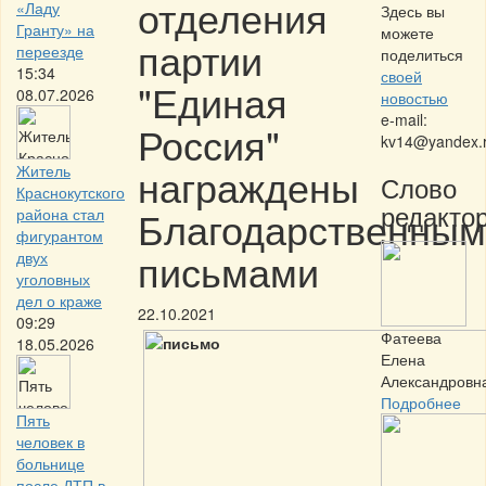
отделения
«Ладу
Здесь вы
Гранту» на
можете
партии
переезде
поделиться
15:34
своей
"Единая
08.07.2026
новостью
e-mail:
Россия"
kv14@yandex.
награждены
Житель
Слово
Краснокутского
редактор
Благодарственным
района стал
фигурантом
письмами
двух
уголовных
дел о краже
22.10.2021
09:29
Фатеева
18.05.2026
Елена
Александровн
Подробнее
Пять
человек в
больнице
после ДТП в