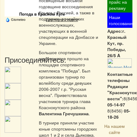
посвященые восьмой
Частная реклама
прайс на
годовщине воссоединения
рекламу
Крыма с Россией, а также в
Погода в Красном Куте
Наши
поддержку российских
Gismeteo
Прогноз на 2 недели
голосования
военнослужащих,
участвующих в военной
Адрес:г.
спецоперации на Донбассе и
Красный
Украине.
Кут, пр.
Победы,
Большое спортивное
26/5 A
Присоединяйтесь:
мероприятие прошло на
площадке спортивного
комплекса "Победа". Был
Контактные
организован турнир по
телефоны
волейболу среди девушек
Редакции
2006-2007 г.р. "Русская
"Краснокутск
весна". Приветствовала
вести":
8(8456
участников турнира глава
05-14-97
Коаснокутского района
8(8456)
05-
Валентина Гречушкина
.
18-26
В турнире приняли участие
На нашем
юные спортсмены городских
сайте
школ 1 и 2 и села Дьяковка.