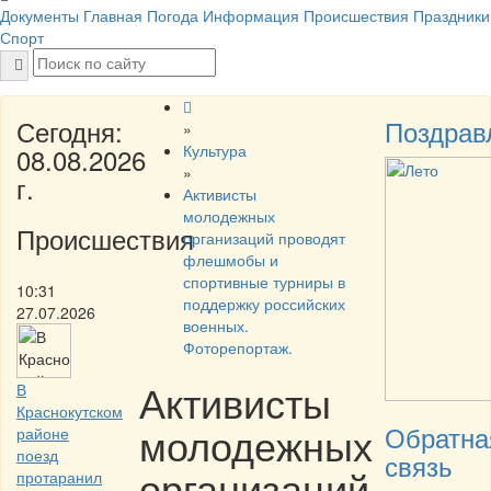
Документы
Главная
Погода
Информация
Происшествия
Праздники
Спорт
Сегодня:
Поздрав
»
Культура
08.08.2026
»
г.
Активисты
молодежных
Происшествия
организаций проводят
флешмобы и
спортивные турниры в
10:31
поддержку российских
27.07.2026
военных.
Фоторепортаж.
Активисты
В
Краснокутском
молодежных
Обратна
районе
поезд
связь
организаций
протаранил