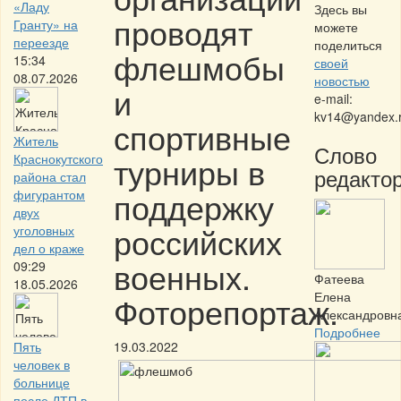
«Ладу
Здесь вы
проводят
Гранту» на
можете
переезде
поделиться
флешмобы
15:34
своей
08.07.2026
новостью
и
e-mail:
kv14@yandex.
спортивные
Житель
Слово
турниры в
Краснокутского
редактор
района стал
поддержку
фигурантом
двух
российских
уголовных
дел о краже
военных.
09:29
Фатеева
18.05.2026
Елена
Фоторепортаж.
Александровн
Подробнее
Пять
19.03.2022
человек в
больнице
после ДТП в