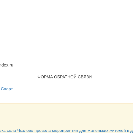
dex.ru
ФОРМА ОБРАТНОЙ СВЯЗИ
Спорт
а
ека села Чкалово провела мероприятия для маленьких жителей в д