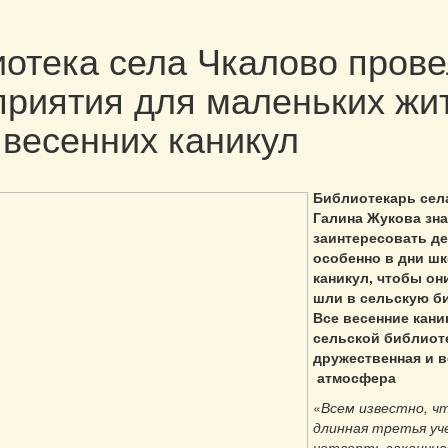
отека села Чкалово пров
риятия для маленьких жи
 весенних каникул
Библиотекарь сел
Галина Жукова зна
заинтересовать де
особенно в дни ш
каникул, чтобы он
шли в сельскую б
Все весенние кани
сельской библиот
дружественная и 
атмосфера
«
Всем известно, ч
длинная третья уч
четверть заканчи