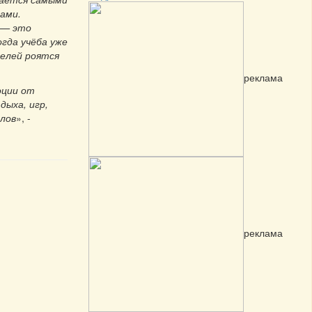
ами.
 — это
гда учёба уже
телей роятся
реклама
оции от
ыха, игр,
алов
», -
реклама