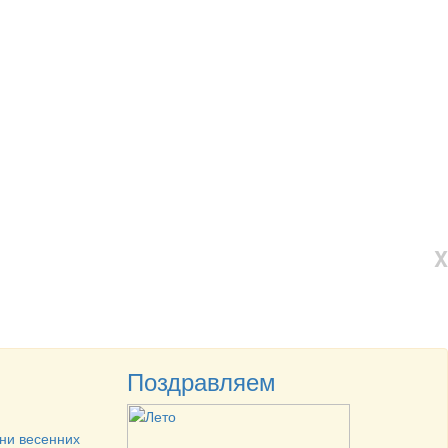
X
Поздравляем
ни весенних