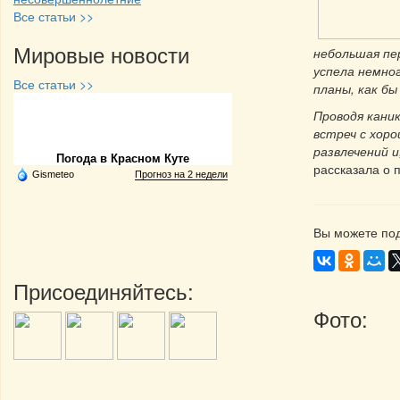
Все статьи >>
Мировые новости
небольшая пе
успела немног
Все статьи >>
планы, как б
Проводя кани
Частная реклама
встреч с хор
развлечений и
Погода в Красном Куте
рассказала о 
Gismeteo
Прогноз на 2 недели
Вы можете под
Присоединяйтесь:
Фото: