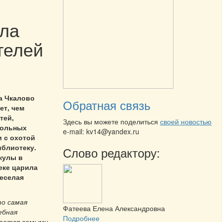
ела
телей
а Чкалово
Обратная связь
ет, чем
тей,
Здесь вы можете поделиться
своей новостью
кольных
e-mail: kv14@yandex.ru
и с охотой
иблиотеку.
Слово редактору:
кулы в
еке царила
веселая
то самая
Фатеева Елена Александровна
ебная
Подробнее
вается самыми