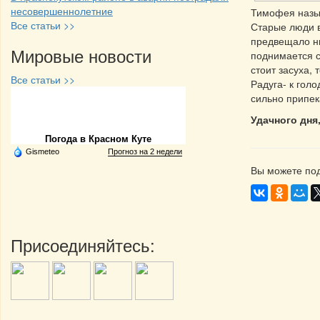
несовершеннолетние
Тимофея назыв
Все статьи >>
Старые люди в
предвещало ни
Мировые новости
поднимается с
стоит засуха, 
Все статьи >>
Радуга- к гол
сильно припек
Частная реклама
Удачного дня
Погода в Красном Куте
Gismeteo
Прогноз на 2 недели
Вы можете под
Присоединяйтесь: