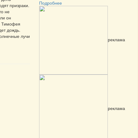
Подробнее
одят призраки.
то не
сли он
на Тимофея
дет дождь.
Солнечные лучи
реклама
реклама