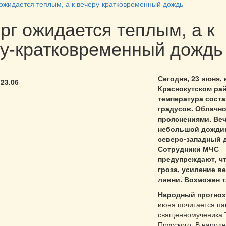
 ожидается теплым, а к вечеру-кратковременный дождь
рг ожидается теплым, а к
у-кратковременный дождь
Сегодня, 23 июня, 
Краснокутском ра
температура соста
градусов. Облачно
прояснениями. Ве
небольшой дождик
северо-западный д
Сотрудники МЧС
предупреждают, ч
гроза, усиление ве
ливни. Возможен т
Народный прогноз
июня почитается па
священномученика
Прусского. В народе