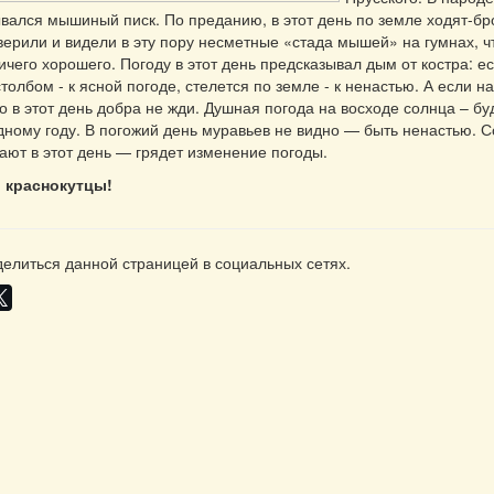
ался мышиный писк. По преданию, в этот день по земле ходят-бр
ерили и видели в эту пору несметные «стада мышей» на гумнах, ч
чего хорошего. Погоду в этот день предсказывал дым от костра: е
толбом - к ясной погоде, стелется по земле - к ненастью. А если 
то в этот день добра не жди. Душная погода на восходе солнца – бу
одному году. В погожий день муравьев не видно — быть ненастью. 
ают в этот день — грядет изменение погоды.
, краснокутцы!
елиться данной страницей в социальных сетях.