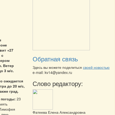
в
йоне
вит +27
 с
Обратная связь
чером
. Ветер
Здесь вы можете поделиться
своей новостью
о 3 м/с.
e-mail: kv14@yandex.ru
то ожидается
Слово редактору:
тра до 20 м/с,
акже град.
 погоды:
23
мять
 Тимофея
Фатеева Елена Александровна
 день