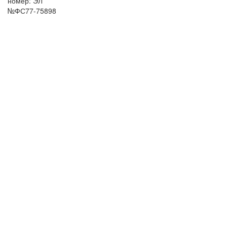
номер: ЭЛ
№ФС77-75898