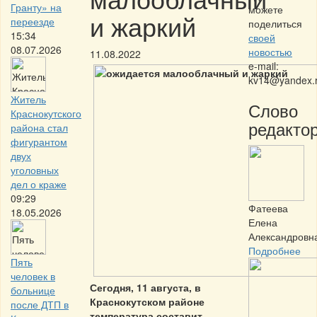
Гранту» на
можете
и жаркий
переезде
поделиться
15:34
своей
08.07.2026
новостью
11.08.2022
e-mail:
kv14@yandex.
Житель
Слово
Краснокутского
редактор
района стал
фигурантом
двух
уголовных
дел о краже
09:29
Фатеева
18.05.2026
Елена
Александровн
Подробнее
Пять
человек в
Сегодня, 11 августа, в
больнице
Краснокутском районе
после ДТП в
температура составит