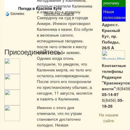
негодования у язычников,
рекламу
которые схватили Калинника
Погода в Красном Куте
Наши
и отвели его к игемону
Gismeteo
Прогноз на 2 недели
голосования
Сакердону на суд в городе
Анкире. Игемон приговорил
Адрес:г.
Калинника к казни. Его обули
Красный
в железные сапоги,
Кут, пр.
испещренные гвоздями,
Победы,
после чего отвели к месту
26/5 A
Присоединяйтесь:
казни и сожгли заживо.
Однако когда огонь
потушили, то увидели, что
Контактные
Калинник мертв, но тело его
телефоны
осталось неповрежденным.
Редакции
После этого его похоронили
"Краснокутск
по христианскому обычаю, а
вести":
8(8456
сегодня, 11 августа, молятся
05-14-97
в память о Калиннике.
8(8456)
05-
18-26
Именно с этого дня
отмечали, что по утрам
На нашем
становится достаточно
сайте
холодно. Низкая