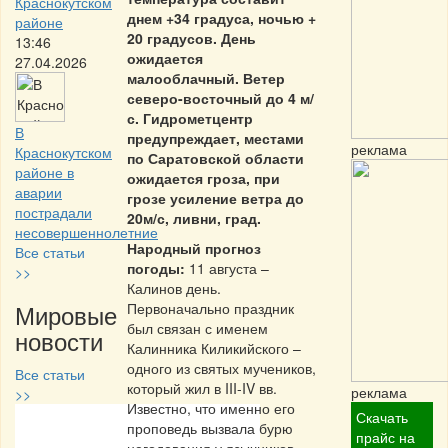
Краснокутском
днем +34 градуса, ночью +
районе
20 градусов. День
13:46
ожидается
27.04.2026
малооблачный. Ветер
северо-восточный до 4 м/
с. Гидрометцентр
В
предупреждает, местами
реклама
Краснокутском
по Саратовской области
районе в
ожидается гроза, при
аварии
грозе усиление ветра до
пострадали
20м/с, ливни, град.
несовершеннолетние
Народный прогноз
Все статьи
погоды:
11 августа –
>>
Калинов день.
Мировые
Первоначально праздник
был связан с именем
новости
Калинника Киликийского –
одного из святых мучеников,
Все статьи
который жил в III-IV вв.
реклама
>>
Известно, что именно его
Скачать
проповедь вызвала бурю
Частная реклама
прайс на