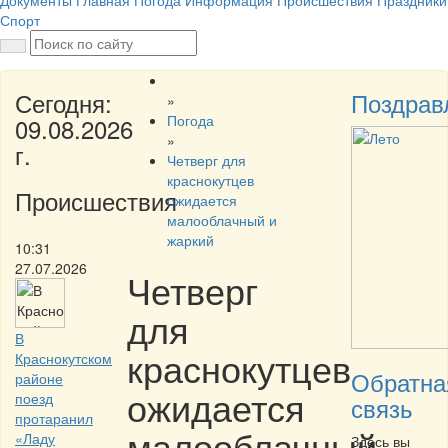
Документы
Главная
Погода
Информация
Происшествия
Праздники
Спорт
Сегодня:
Поздрав
»
Погода
09.08.2026
»
г.
Четверг для
краснокутцев
Происшествия
ожидается
малооблачный и
жаркий
10:31
27.07.2026
Четверг
для
В
краснокутцев
Краснокутском
Обратна
районе
ожидается
поезд
связь
протаранил
малооблачный
«Ладу
Здесь вы